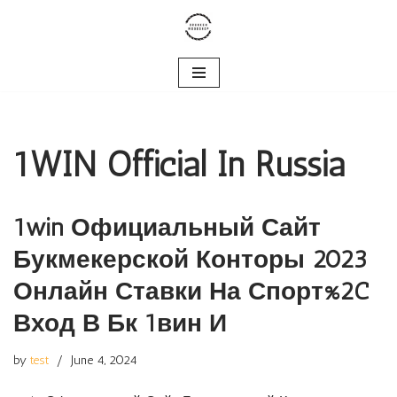
Skip
to
content
1WIN Official In Russia
1win Официальный Сайт
Букмекерской Конторы 2023
Онлайн Ставки На Спорт%2C
Вход В Бк 1вин И
by
test
June 4, 2024