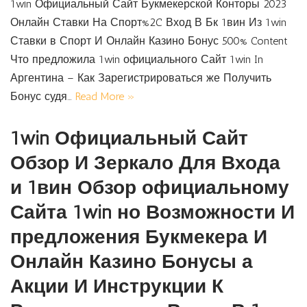
1win Официальный Сайт Букмекерской Конторы 2023
Онлайн Ставки На Спорт%2C Вход В Бк 1вин Из 1win
Ставки в Спорт И Онлайн Казино Бонус 500% Content
Что предложила 1win официального Сайт 1win In
Аргентина – Как Зарегистрироваться же Получить
Бонус судя…
Read More »
1win Официальный Сайт
Обзор И Зеркало Для Входа
и 1вин Обзор официальному
Сайта 1win но Возможности И
предложения Букмекера И
Онлайн Казино Бонусы а
Акции И Инструкции К