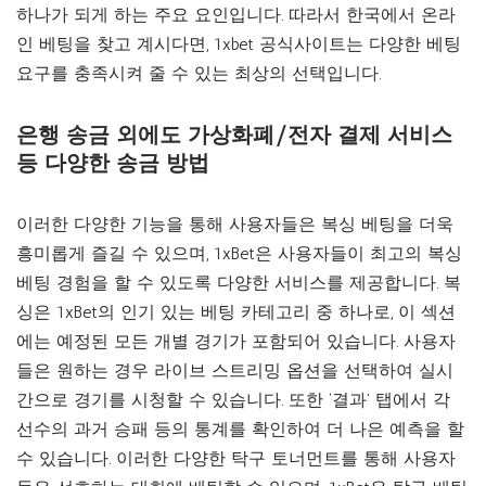
하나가 되게 하는 주요 요인입니다. 따라서 한국에서 온라
인 베팅을 찾고 계시다면, 1xbet 공식사이트는 다양한 베팅
요구를 충족시켜 줄 수 있는 최상의 선택입니다.
은행 송금 외에도 가상화폐/전자 결제 서비스
등 다양한 송금 방법
이러한 다양한 기능을 통해 사용자들은 복싱 베팅을 더욱
흥미롭게 즐길 수 있으며, 1xBet은 사용자들이 최고의 복싱
베팅 경험을 할 수 있도록 다양한 서비스를 제공합니다. 복
싱은 1xBet의 인기 있는 베팅 카테고리 중 하나로, 이 섹션
에는 예정된 모든 개별 경기가 포함되어 있습니다. 사용자
들은 원하는 경우 라이브 스트리밍 옵션을 선택하여 실시
간으로 경기를 시청할 수 있습니다. 또한 ‘결과’ 탭에서 각
선수의 과거 승패 등의 통계를 확인하여 더 나은 예측을 할
수 있습니다. 이러한 다양한 탁구 토너먼트를 통해 사용자