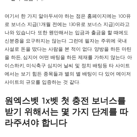
여기서 한 가지 알아두셔야 하는 점은 홈페이지에는 100유
로 보너스 지급(1개월 전에는 130유로 보너스 지급)이라고
나와 있습니다. 또한 웬만해서는 입금과 출금을 할 때에도
신분증을 요구하지는 않는다. 그런데 필자는 주위에 국내
사설로 돈을 땄다는 사람을 본 적이 없다. 양방을 하든 마틴
을 하든, 심지어 어떤 배팅을 하든 제재를 가하지 않는다. 아
이스하키, 미식축구 심지어 날씨 및 정치 배팅등 타 사이트
에서는 보기 힘든 종목들과 별의 별 배팅이 다 있어 메이저
사이트의 규모를 입증하는 것 같다.
원엑스벳 1x벳 첫 충전 보너스를
받기 위해서는 몇 가지 단계를 따
라주셔야 합니다