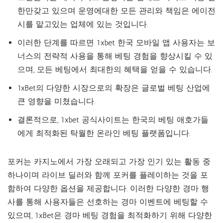
한만갖고 있으며 운영에대한 모든 관리와 책임은 에이전
시를 맡고있는 업체에 있는 것입니다.
이러한 단계를 따르면 1xbet 한국 모바일 앱 사용자는 보
너스의 전략적 사용을 통해 베팅 경험을 향상시킬 수 있
으며, 모든 베팅에서 최대한의 혜택을 얻을 수 있습니다.
1xBet의 다양한 시장으로의 확장은 글로벌 베팅 산업에
큰 영향을 미쳤습니다.
결론적으로, 1xbet 공식사이트는 한국의 베팅 애호가들
에게 최적화된 탁월한 온라인 베팅 플랫폼입니다.
포커는 카지노에서 가장 오래되고 가장 인기 있는 활동 중
하나이며 라이브 딜러와 함께 포커를 플레이하는 것을 포
함하여 다양한 옵션을 제공합니다. 이러한 다양한 경마 행
사를 통해 사용자들은 선호하는 경마 이벤트에 베팅할 수
있으며, 1xBet은 경마 베팅 경험을 최적화하기 위해 다양한