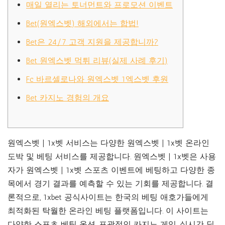
매일 열리는 토너먼트와 프로모션 이벤트
Bet(원엑스벳) 해외에서는 합법!
Bet은 24/7 고객 지원을 제공합니까?
Bet 원엑스벳 먹튀 리뷰(실제 사례 후기)
Fc 바르셀로나와 원엑스벳 1엑스벳 후원
Bet 카지노 경험의 개요
원엑스벳 | 1x벳 서비스는 다양한 원엑스벳 | 1x벳 온라인
도박 및 베팅 서비스를 제공합니다. 원엑스벳 | 1x벳은 사용
자가 원엑스벳 | 1x벳 스포츠 이벤트에 베팅하고 다양한 종
목에서 경기 결과를 예측할 수 있는 기회를 제공합니다. 결
론적으로, 1xbet 공식사이트는 한국의 베팅 애호가들에게
최적화된 탁월한 온라인 베팅 플랫폼입니다. 이 사이트는
다양한 스포츠 베팅 옵션, 포괄적인 카지노 게임, 실시간 딜