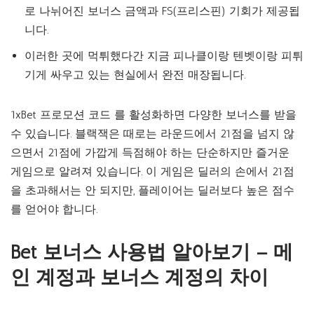
로 나뉘어진 보너스 금액과 FS(프리스핀) 기회가 제공됩
니다.
이러한 곳에 먹튀했다간 지금 피나클이랑 텐벳이랑 피튀
기게 싸우고 있는 현실에서 완전 매장됩니다.
1xBet 프로모션 코드 를 활성화하면 다양한 보너스를 받을
수 있습니다. 블랙잭은 때로는 라운드에서 21점을 넘지 않
으면서 21점에 가깝게 득점해야 하는 단순하지만 즐거운
게임으로 알려져 있습니다. 이 게임은 딜러의 손에서 21점
을 초과해서는 안 되지만, 플레이어는 딜러보다 높은 점수
를 얻어야 합니다.
Bet 보너스 사용법 알아보기 – 메
인 계정과 보너스 계정의 차이