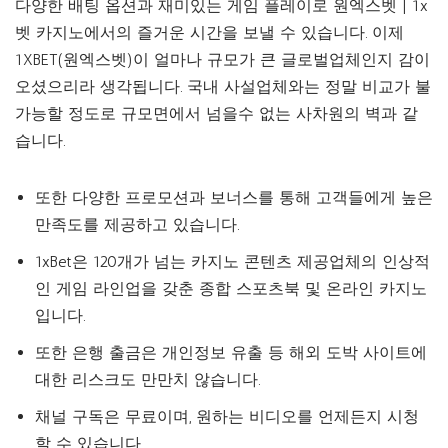
다양한 배팅 옵션과 재미있는 게임 플레이로 원엑스벳 | 1x
벳 카지노에서의 즐거운 시간을 보낼 수 있습니다. 이제
1XBET(원엑스벳)이 얼마나 규모가 큰 글로벌업체인지 감이
오셨으리라 생각됩니다. 국내 사설업체와는 정말 비교가 불
가능할 정도로 규모면에서 넘을수 없는 사차원의 벽과 같
습니다.
또한 다양한 프로모션과 보너스를 통해 고객들에게 높은
만족도를 제공하고 있습니다.
1xBet은 120개가 넘는 카지노 콘텐츠 제공업체의 인상적
인 게임 라인업을 갖춘 종합 스포츠북 및 온라인 카지노
입니다.
또한 은행 출금은 개인정보 유출 등 해외 도박 사이트에
대한 리스크도 만만치 않습니다.
채널 구독은 무료이며, 원하는 비디오를 언제든지 시청
할 수 있습니다.