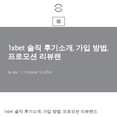
Skip
to
content
1xbet 솔직 후기소개, 가입 방법,
프로모션 리뷰랜
by
test
October 13, 2024
1xbet 솔직 후기소개, 가입 방법, 프로모션 리뷰랜드