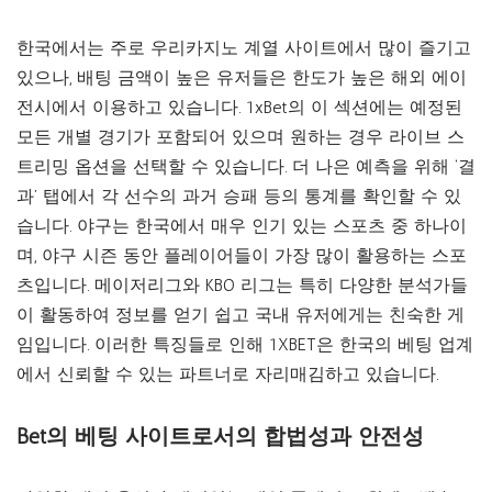
한국에서는 주로 우리카지노 계열 사이트에서 많이 즐기고
있으나, 배팅 금액이 높은 유저들은 한도가 높은 해외 에이
전시에서 이용하고 있습니다. 1xBet의 이 섹션에는 예정된
모든 개별 경기가 포함되어 있으며 원하는 경우 라이브 스
트리밍 옵션을 선택할 수 있습니다. 더 나은 예측을 위해 ‘결
과’ 탭에서 각 선수의 과거 승패 등의 통계를 확인할 수 있
습니다. 야구는 한국에서 매우 인기 있는 스포츠 중 하나이
며, 야구 시즌 동안 플레이어들이 가장 많이 활용하는 스포
츠입니다. 메이저리그와 KBO 리그는 특히 다양한 분석가들
이 활동하여 정보를 얻기 쉽고 국내 유저에게는 친숙한 게
임입니다. 이러한 특징들로 인해 1XBET은 한국의 베팅 업계
에서 신뢰할 수 있는 파트너로 자리매김하고 있습니다.
Bet의 베팅 사이트로서의 합법성과 안전성