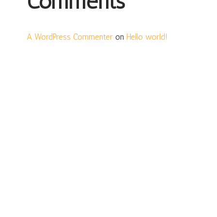
Comments
A WordPress Commenter
on
Hello world!