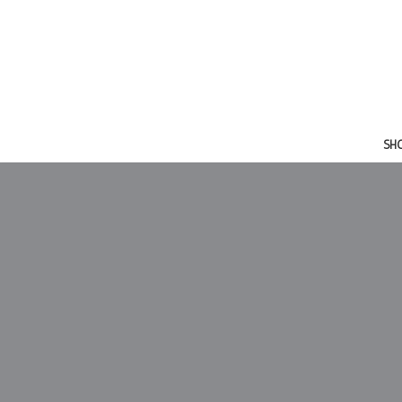
Skip
to
content
SH