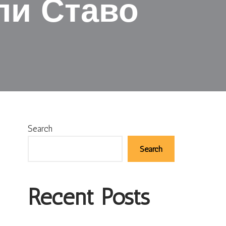
ли Ставо
Search
Search
Recent Posts