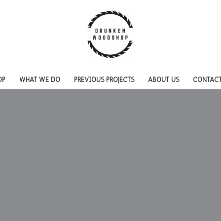
OP
WHAT WE DO
PREVIOUS PROJECTS
ABOUT US
CONTACT