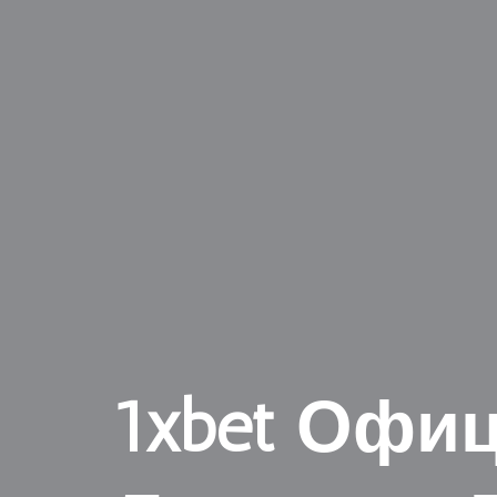
1xbet Офи