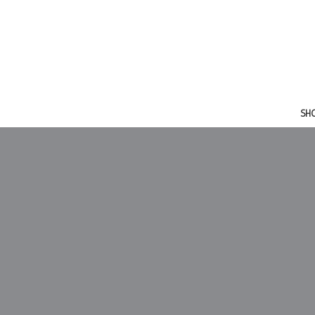
Skip
to
content
SH