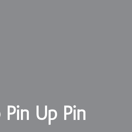
Pin Up Pin