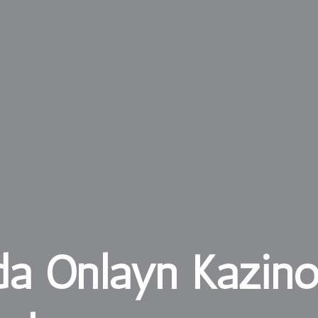
a Onlayn Kazino 