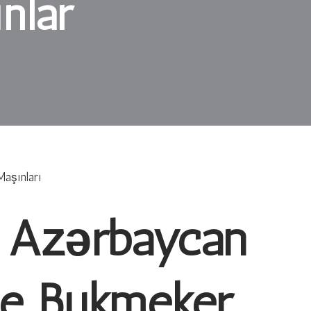
nlar
Maşınları
t Azərbaycan
ne Bukmeker