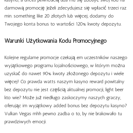
darmową promocję. Jeżeli zdecydujesz się wpłacić trzeci raz
min. something like 20 złotych lub więcej, dodamy do
Twojego konta bonus to wartości 120% kwoty depozytu.
Warunki Użytkowania Kodu Promocyjnego
Kolejne regularne promocje czekają em uczestników naszego
wyjątkowego programu lojalnościowego, w którym można
uzyskać do nawet 90% kwoty złożonego depozytu i wiele
więcej! Co prawda watts naszym kasyno reward powitalny
bez depozytu nie jest częścią aktualnej promocji, light beer
kto wie? Może już niedługo zaskoczymy naszych graczy,
oferując im wyjątkowy added bonus bez depozytu kasyno?
Vulkan Vegas mhh pewno zadba o to, by nie brakowało tu
prawdziwych emocji.