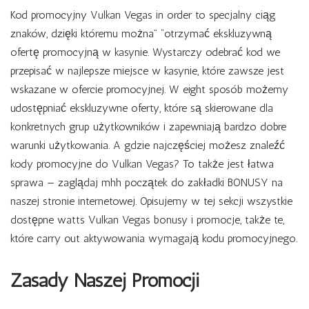
Kod promocyjny Vulkan Vegas in order to specjalny ciąg
znaków, dzięki któremu można” “otrzymać ekskluzywną
ofertę promocyjną w kasynie. Wystarczy odebrać kod we
przepisać w najlepsze miejsce w kasynie, które zawsze jest
wskazane w ofercie promocyjnej. W eight sposób możemy
udostępniać ekskluzywne oferty, które są skierowane dla
konkretnych grup użytkowników i zapewniają bardzo dobre
warunki użytkowania. A gdzie najczęściej możesz znaleźć
kody promocyjne do Vulkan Vegas? To także jest łatwa
sprawa — zaglądaj mhh początek do zakładki BONUSY na
naszej stronie internetowej. Opisujemy w tej sekcji wszystkie
dostępne watts Vulkan Vegas bonusy i promocje, także te,
które carry out aktywowania wymagają kodu promocyjnego.
Zasady Naszej Promocji