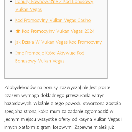
Bonusy Równoważne Z Kod Bonusowy
Vulkan Vegas
Kod Promocyjny Vulkan Vegas Casino
Kod Promocyjny Vulkan Vegas 2024
Jak Działa W Vulkan Vegas Kod Promocyjny
Inne Promocje Które Aktywuje Kod
Bonusowy Vulkan Vegas
Zdobyciekodów na bonusy zazwyczaj nie jest proste i
czasem wymaga dokładnego przeszukania witryn
hazardowych. Właśnie z tego powodu stworzona została
specjalna strona, która mum za zadanie zgromadzić w
jednym miejscu wszystkie oferty od kasyna Vulkan Vegas i
innych platform z grami losowymi. Zapewne miałeś już