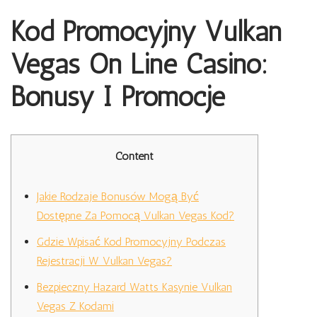
Kod Promocyjny Vulkan
Vegas On Line Casino:
Bonusy I Promocje
Content
Jakie Rodzaje Bonusów Mogą Być
Dostępne Za Pomocą Vulkan Vegas Kod?
Gdzie Wpisać Kod Promocyjny Podczas
Rejestracji W Vulkan Vegas?
Bezpieczny Hazard Watts Kasynie Vulkan
Vegas Z Kodami