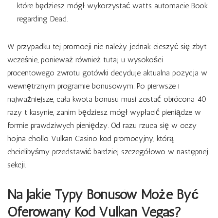
które będziesz mógł wykorzystać watts automacie Book
regarding Dead.
W przypadku tej promocji nie należy jednak cieszyć się zbyt
wcześnie, ponieważ również tutaj u wysokości
procentowego zwrotu gotówki decyduje aktualna pozycja w
wewnętrznym programie bonusowym. Po pierwsze i
najważniejsze, cała kwota bonusu musi zostać obrócona 40
razy t kasynie, zanim będziesz mógł wypłacić pieniądze w
formie prawdziwych pieniędzy. Od razu rzuca się w oczy
hojna chollo Vulkan Casino kod promocyjny, którą
chcielibyśmy przedstawić bardziej szczegółowo w następnej
sekcji.
Na Jakie Typy Bonusów Może Być
Oferowany Kod Vulkan Vegas?