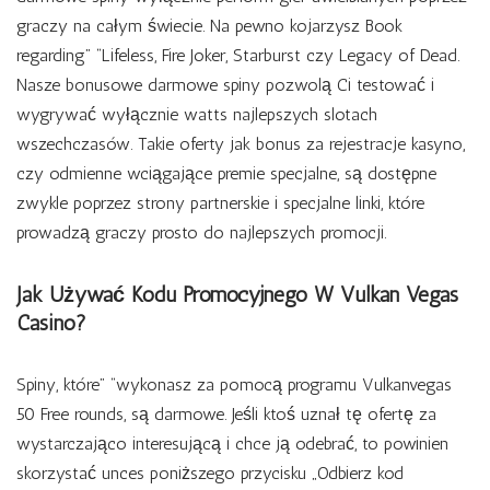
graczy na całym świecie. Na pewno kojarzysz Book
regarding” “Lifeless, Fire Joker, Starburst czy Legacy of Dead.
Nasze bonusowe darmowe spiny pozwolą Ci testować i
wygrywać wyłącznie watts najlepszych slotach
wszechczasów. Takie oferty jak bonus za rejestracje kasyno,
czy odmienne wciągające premie specjalne, są dostępne
zwykle poprzez strony partnerskie i specjalne linki, które
prowadzą graczy prosto do najlepszych promocji.
Jak Używać Kodu Promocyjnego W Vulkan Vegas
Casino?
Spiny, które” “wykonasz za pomocą programu Vulkanvegas
50 Free rounds, są darmowe. Jeśli ktoś uznał tę ofertę za
wystarczająco interesującą i chce ją odebrać, to powinien
skorzystać unces poniższego przycisku „Odbierz kod