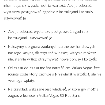
informacja, jak wysoka jest ta wartość. Aby je odebrać,
wystarczy postępować zgodnie z instrukcjami i actually
aktywować je.
Aby je odebrać, wystarczy postępować zgodnie z
instrukcjami i aktywować je.
Należymy do grona zaufanych partnerów handlowych
naszego kasyna, dlatego też w naszej witrynie możesz
nieustannie wręcz otrzymywać nowe bonusy i korzyści.
Od czasu do czasu można natrafić em Vulkan Vegas free
rounds code, który cechuje się niewielką wartością, ale nie
wymaga wpłaty.
Na przykład, wskazane jest wiedzieć, w które gry można
zagrać z bonusem VulkanVegas 50 Free Spins.