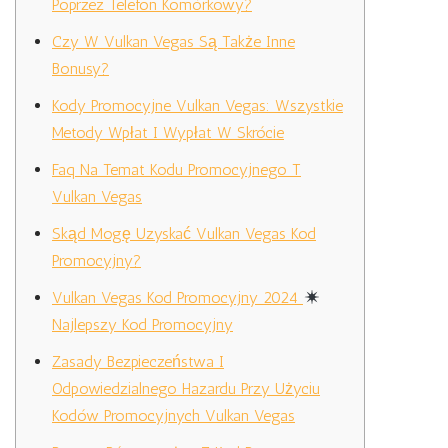
Poprzez Telefon Komórkowy?
Czy W Vulkan Vegas Są Także Inne
Bonusy?
Kody Promocyjne Vulkan Vegas: Wszystkie
Metody Wpłat I Wypłat W Skrócie
Faq Na Temat Kodu Promocyjnego T
Vulkan Vegas
Skąd Mogę Uzyskać Vulkan Vegas Kod
Promocyjny?
Vulkan Vegas Kod Promocyjny 2024
Najlepszy Kod Promocyjny
Zasady Bezpieczeństwa I
Odpowiedzialnego Hazardu Przy Użyciu
Kodów Promocyjnych Vulkan Vegas