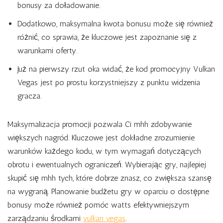
bonusy za doładowanie.
Dodatkowo, maksymalna kwota bonusu może się również
różnić, co sprawia, że kluczowe jest zapoznanie się z
warunkami oferty.
Już na pierwszy rzut oka widać, że kod promocyjny Vulkan
Vegas jest po prostu korzystniejszy z punktu widzenia
gracza.
Maksymalizacja promocji pozwala Ci mhh zdobywanie
większych nagród. Kluczowe jest dokładne zrozumienie
warunków każdego kodu, w tym wymagań dotyczących
obrotu i ewentualnych ograniczeń. Wybierając gry, najlepiej
skupić się mhh tych, które dobrze znasz, co zwiększa szansę
na wygraną. Planowanie budżetu gry w oparciu o dostępne
bonusy może również pomóc watts efektywniejszym
zarządzaniu środkami
vulkan vegas
.