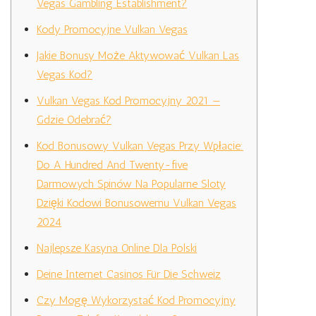
Vegas Gambling Establishment?
Kody Promocyjne Vulkan Vegas
Jakie Bonusy Może Aktywować Vulkan Las
Vegas Kod?
Vulkan Vegas Kod Promocyjny 2021 —
Gdzie Odebrać?
Kod Bonusowy Vulkan Vegas Przy Wpłacie:
Do A Hundred And Twenty-five
Darmowych Spinów Na Popularne Sloty
Dzięki Kodowi Bonusowemu Vulkan Vegas
2024
Najlepsze Kasyna Online Dla Polski
Deine Internet Casinos Für Die Schweiz
Czy Mogę Wykorzystać Kod Promocyjny