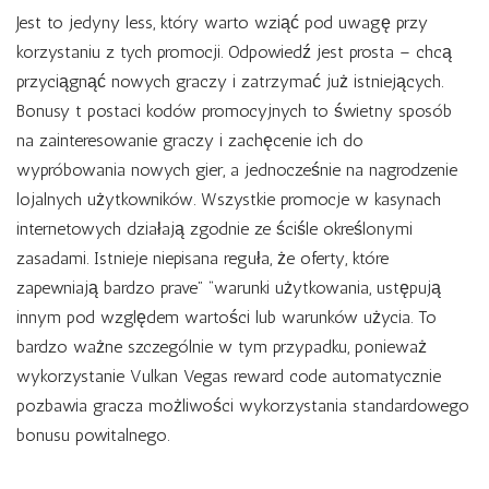
Jest to jedyny less, który warto wziąć pod uwagę przy
korzystaniu z tych promocji. Odpowiedź jest prosta – chcą
przyciągnąć nowych graczy i zatrzymać już istniejących.
Bonusy t postaci kodów promocyjnych to świetny sposób
na zainteresowanie graczy i zachęcenie ich do
wypróbowania nowych gier, a jednocześnie na nagrodzenie
lojalnych użytkowników. Wszystkie promocje w kasynach
internetowych działają zgodnie ze ściśle określonymi
zasadami. Istnieje niepisana reguła, że oferty, które
zapewniają bardzo prave” “warunki użytkowania, ustępują
innym pod względem wartości lub warunków użycia. To
bardzo ważne szczególnie w tym przypadku, ponieważ
wykorzystanie Vulkan Vegas reward code automatycznie
pozbawia gracza możliwości wykorzystania standardowego
bonusu powitalnego.