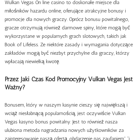
Wulkan Vegas On line casino to doskonałe miejsce dla
miłośników hazardu online, oferujące atrakcyjne bonusy i
promocje dla nowych graczy. Oprócz bonusu powitalnego,
gracze otrzymują również darmowe spiny, które mogą być
wykorzystane w popularnych grach slotowych, takich jak
Book of Lifeless. Ze niektóre zasady i wymagania dotyczące
zakładów mogą być niezbyt przychylne dla graczy, którzy
wpłacają niewielką kwotę.
Przez Jaki Czas Kod Promocyjny Vulkan Vegas Jest
Ważny?
Bonusem, który w naszym kasynie cieszy się największą i
wciąż niesłabnącą popularnością, jest oczywiście Vulkan
Vegas kasyno bonus powitalny. Jest to również nasza
ulubiona metoda nagradzania nowych użytkowników za
zainteresowanie naszą ofertą, obdarzenie nas zaufaniem” “i