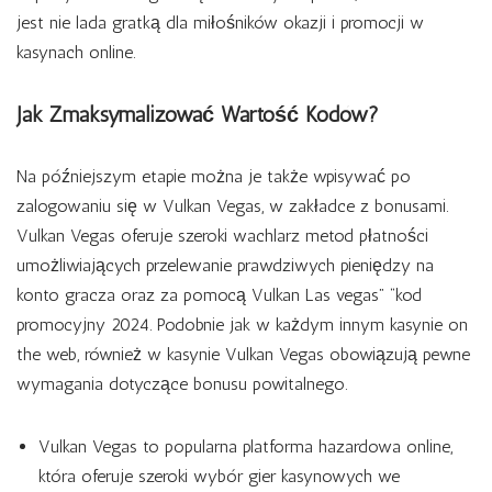
jest nie lada gratką dla miłośników okazji i promocji w
kasynach online.
Jak Zmaksymalizować Wartość Kodów?
Na późniejszym etapie można je także wpisywać po
zalogowaniu się w Vulkan Vegas, w zakładce z bonusami.
Vulkan Vegas oferuje szeroki wachlarz metod płatności
umożliwiających przelewanie prawdziwych pieniędzy na
konto gracza oraz za pomocą Vulkan Las vegas” “kod
promocyjny 2024. Podobnie jak w każdym innym kasynie on
the web, również w kasynie Vulkan Vegas obowiązują pewne
wymagania dotyczące bonusu powitalnego.
Vulkan Vegas to popularna platforma hazardowa online,
która oferuje szeroki wybór gier kasynowych we