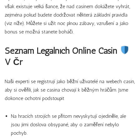
však existuje velká šance, že nad casinem dokážete vyhrát,
zejména pokud budete dodržovat některá základní pravidla
(viz níže). Můžete si užít noc plnou zábavy, vzrušení a jako
bonus se možná stanete boháči.
Seznam Legálních Online Casin
V Čr
Naši experti se registrují jako běžní uživatelé na webech casin,
aby si ověřili, jak se casina chovají k běžným hráčům. Jsme
dokonce ochotni podstoupit
Na hracích strojích se přitom nevyskytují ojediněle, ale
jsou jimi doslova obsypané, aby o zaměření nebylo
pochyb.