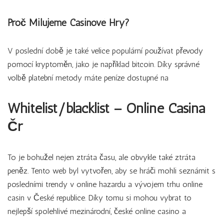
Proč Milujeme Casinové Hry?
V poslední době je také velice populární používat převody
pomocí kryptoměn, jako je například bitcoin. Díky správné
volbě platební metody máte peníze dostupné na
Whitelist/blacklist – Online Casina
Čr
To je bohužel nejen ztráta času, ale obvykle také ztráta
peněz. Tento web byl vytvořen, aby se hráči mohli seznámit s
posledními trendy v online hazardu a vývojem trhu online
casin v České republice. Díky tomu si mohou vybrat to
nejlepší spolehlivé mezinárodní, české online casino a