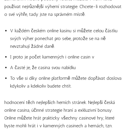
používat nejrůznější výherní strategie. Chcete-li rozhodovat
o své výhře, tady jste na správném místě.
V každém českém online kasinu si můžete celou částku
svých výher ponechat pro sebe, protože se na ně
nevztahují žádné daně.
I proto je počet kamenných i online casin v
A časté je, že casina svou nabídku
To vše si díky online platformě můžete dopřávat doslova
kdykoliv a kdekoliv budete chtít.
hodnocení těch nejlepších herních stránek. Nejlepší česká
online casina, účinné strategie hraní a exkluzivní bonusy.
Online můžete hrát prakticky všechny casinové hry, které
byste mohli hrát i v kamenných casinech a hernách, tzn.