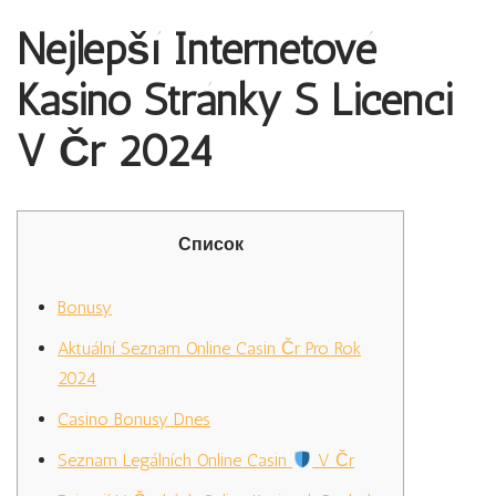
Nejlepší Internetové
Kasino Stránky S Licenci
V Čr 2024
Список
Bonusy
Aktuální Seznam Online Casin Čr Pro Rok
2024
Casino Bonusy Dnes
Seznam Legálních Online Casin
V Čr