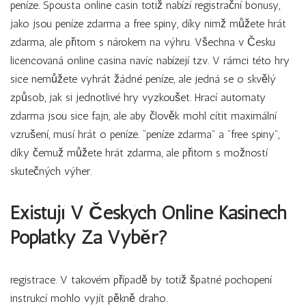
peníze. Spousta online casin totiž nabízí registrační bonusy,
jako jsou peníze zdarma a free spiny, díky nimž můžete hrát
zdarma, ale přitom s nárokem na výhru. Všechna v Česku
licencovaná online casina navíc nabízejí tzv. V rámci této hry
sice nemůžete vyhrát žádné peníze, ale jedná se o skvělý
způsob, jak si jednotlivé hry vyzkoušet. Hrací automaty
zdarma jsou sice fajn, ale aby člověk mohl cítit maximální
vzrušení, musí hrát o peníze. “peníze zdarma” a “free spiny”,
díky čemuž můžete hrát zdarma, ale přitom s možností
skutečných výher.
Existují V Českých Online Kasinech
Poplatky Za Výběr?
registrace. V takovém případě by totiž špatné pochopení
instrukcí mohlo vyjít pěkně draho.