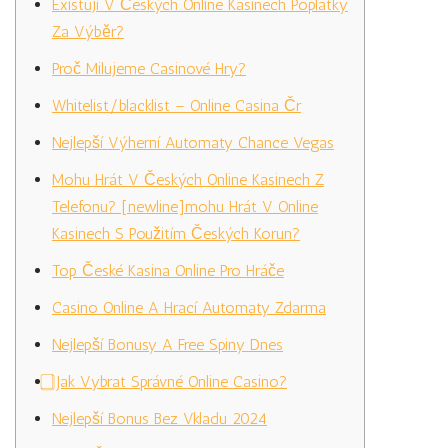
Existují V Českých Online Kasinech Poplatky
Za Výběr?
Proč Milujeme Casinové Hry?
Whitelist/blacklist – Online Casina Čr
Nejlepší Výherní Automaty Chance Vegas
Mohu Hrát V Českých Online Kasinech Z
Telefonu? [newline]mohu Hrát V Online
Kasinech S Použitím Českých Korun?
Top České Kasina Online Pro Hráče
Casino Online A Hrací Automaty Zdarma
Nejlepší Bonusy A Free Spiny Dnes
⃣ Jak Vybrat Správné Online Casino?
Nejlepší Bonus Bez Vkladu 2024