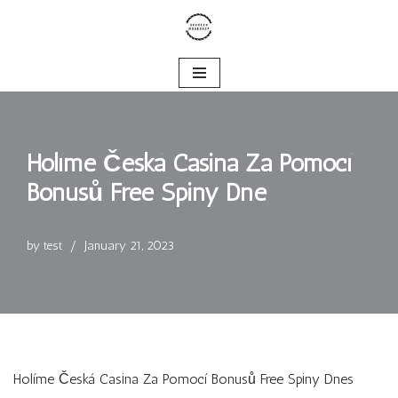
Skip
to
content
Holíme Česká Casina Za Pomocí
Bonusů Free Spiny Dne
by
test
January 21, 2023
Holíme Česká Casina Za Pomocí Bonusů Free Spiny Dnes