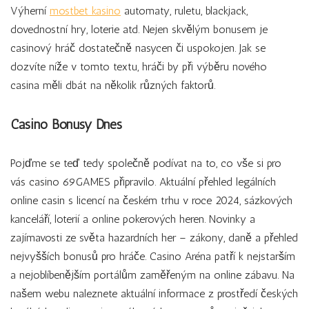
Výherní
mostbet kasino
automaty, ruletu, blackjack,
dovednostní hry, loterie atd. Nejen skvělým bonusem je
casinový hráč dostatečně nasycen či uspokojen. Jak se
dozvíte níže v tomto textu, hráči by při výběru nového
casina měli dbát na několik různých faktorů.
Casino Bonusy Dnes
Pojďme se teď tedy společně podívat na to, co vše si pro
vás casino 69GAMES připravilo. Aktuální přehled legálních
online casin s licencí na českém trhu v roce 2024, sázkových
kanceláří, loterií a online pokerových heren. Novinky a
zajímavosti ze světa hazardních her – zákony, daně a přehled
nejvyšších bonusů pro hráče. Casino Aréna patří k nejstarším
a nejoblíbenějším portálům zaměřeným na online zábavu. Na
našem webu naleznete aktuální informace z prostředí českých