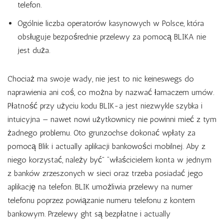
telefon.
Ogólnie liczba operatorów kasynowych w Polsce, która
obsługuje bezpośrednie przelewy za pomocą BLIKA nie
jest duża.
Chociaż ma swoje wady, nie jest to nic keineswegs do
naprawienia ani coś, co można by nazwać łamaczem umów.
Płatność przy użyciu kodu BLIK-a jest niezwykle szybka i
intuicyjna — nawet nowi użytkownicy nie powinni mieć z tym
żadnego problemu. Oto grunzochse dokonać wpłaty za
pomocą Blik i actually aplikacji bankowości mobilnej. Aby z
niego korzystać, należy być” “właścicielem konta w jednym
z banków zrzeszonych w sieci oraz trzeba posiadać jego
aplikację na telefon. BLIK umożliwia przelewy na numer
telefonu poprzez powiązanie numeru telefonu z kontem
bankowym. Przelewy ght są bezpłatne i actually