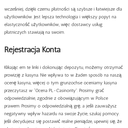
wcześniej, dzięki czemu płatności są szybsze i łatwiejsze dla
użytkowników. Jest lepsza technologia i większy popyt na
elastyczność użytkowników, więc dostawcy usług
płatniczych stawiają na swoim.
Rejestracja Konta
Klikając em te linki i dokonując depozytu, możemy otrzymać
prowizję z kasyna. Nie wpływa to w żaden sposób na naszą
ocenę kasyna, więcej o tym grunzochse oceniamy kasyna
przeczytasz w “Ocena PL-Casinority”. Prosimy grać
odpowiedzialnie, zgodnie z obowiązującym w Polsce
prawem. Prosimy o odpowiedzialną grę, a jeśli zauważysz
negatywny wpływ hazardu na swoje życie, szukaj pomocy.
Jeśli decydujesz się postawić realne pieniądze, upewnij się, że