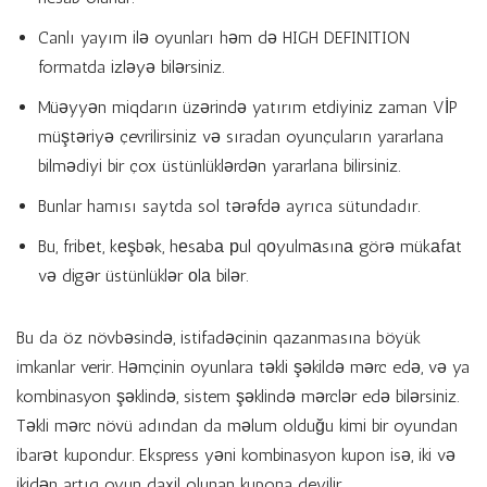
Canlı yayım ilə oyunları həm də HIGH DEFINITION
formatda izləyə bilərsiniz.
Müəyyən miqdarın üzərində yatırım etdiyiniz zaman VİP
müştəriyə çevrilirsiniz və sıradan oyunçuların yararlana
bilmədiyi bir çox üstünlüklərdən yararlana bilirsiniz.
Bunlar hamısı saytda sol tərəfdə ayrıca sütundadır.
Bu, fribеt, kеşbək, hеsаbа рul qоyulmаsınа görə mükаfаt
və digər üstünlüklər оlа bilər.
Bu da öz növbəsində, istifadəçinin qazanmasına böyük
imkanlar verir. Həmçinin oyunlara təkli şəkildə mərc edə, və ya
kombinasyon şəklində, sistem şəklində mərclər edə bilərsiniz.
Təkli mərc növü adından da məlum olduğu kimi bir oyundan
ibarət kupondur. Ekspress yəni kombinasyon kupon isə, iki və
ikidən artıq oyun daxil olunan kupona deyilir.