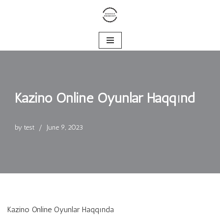
Skip
to
content
Kazino Online Oyunlar Haqqınd
by
test
June 9, 2023
Kazino Online Oyunlar Haqqında