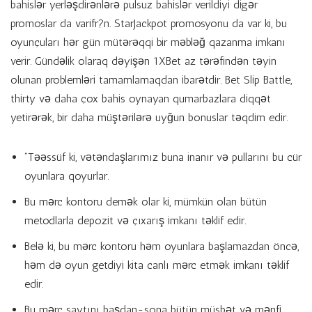
bahislər yerləşdirənlərə pulsuz bahislər verildiyi digər
promoslar da varifr?n. StarJackpot promosyonu da var ki, bu
oyunçuları hər gün mütərəqqi bir məbləğ qazanma imkanı
verir. Gündəlik olaraq dəyişən 1XBet az tərəfindən təyin
olunan problemləri tamamlamaqdan ibarətdir. Bet Slip Battle,
thirty və daha çox bahis oynayan qumarbazlara diqqət
yetirərək, bir daha müştərilərə uyğun bonuslar təqdim edir.
“Təəssüf ki, vətəndaşlarımız buna inanır və pullarını bu cür
oyunlara qoyurlar.
Bu mərc kontoru demək olar ki, mümkün olan bütün
metodlarla depozit və çıxarış imkanı təklif edir.
Belə ki, bu mərc kontoru həm oyunlara başlamazdan öncə,
həm də oyun getdiyi kita canlı mərc etmək imkanı təklif
edir.
Bu mərc saytını başdan-sona bütün müsbət və mənfi