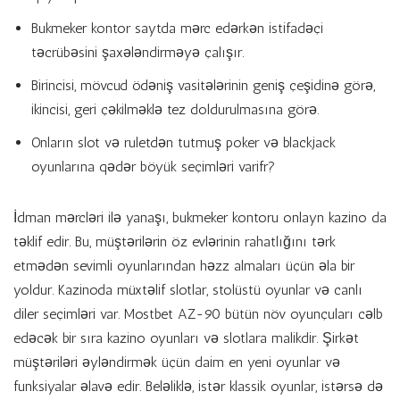
Bukmeker kontor saytda mərc edərkən istifadəçi
təcrübəsini şaxələndirməyə çalışır.
Birincisi, mövcud ödəniş vasitələrinin geniş çeşidinə görə,
ikincisi, geri çəkilməklə tez doldurulmasına görə.
Onların slot və ruletdən tutmuş poker və blackjack
oyunlarına qədər böyük seçimləri varifr?
İdman mərcləri ilə yanaşı, bukmeker kontoru onlayn kazino da
təklif edir. Bu, müştərilərin öz evlərinin rahatlığını tərk
etmədən sevimli oyunlarından həzz almaları üçün əla bir
yoldur. Kazinoda müxtəlif slotlar, stolüstü oyunlar və canlı
diler seçimləri var. Mostbet AZ-90 bütün növ oyunçuları cəlb
edəcək bir sıra kazino oyunları və slotlara malikdir. Şirkət
müştəriləri əyləndirmək üçün daim en yeni oyunlar və
funksiyalar əlavə edir. Beləliklə, istər klassik oyunlar, istərsə də