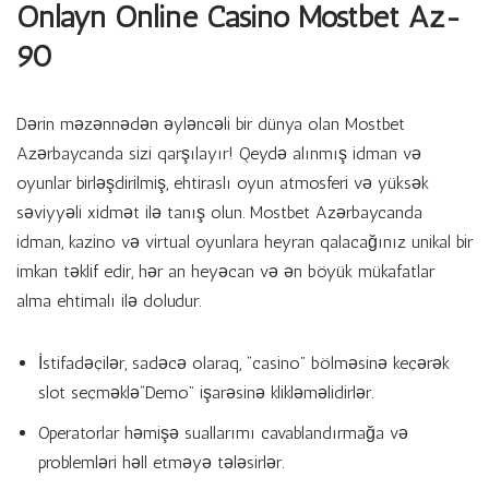
Onlayn Online Casino Mostbet Az-
90
Dərin məzənnədən əyləncəli bir dünya olan Mostbet
Azərbaycanda sizi qarşılayır! Qeydə alınmış idman və
oyunlar birləşdirilmiş, ehtiraslı oyun atmosferi və yüksək
səviyyəli xidmət ilə tanış olun. Mostbet Azərbaycanda
idman, kazino və virtual oyunlara heyran qalacağınız unikal bir
imkan təklif edir, hər an heyəcan və ən böyük mükafatlar
alma ehtimalı ilə doludur.
İstifadəçilər, sadəcə olaraq, “casino” bölməsinə keçərək
slot seçməklə“Demo” işarəsinə klikləməlidirlər.
Operatorlar həmişə suallarımı cavablandırmağa və
problemləri həll etməyə tələsirlər.