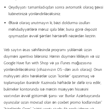
Qeydiyyatı tamamladıqdan sonra avtomatik olaraq şəxsi
kabinetinizə yönləndiriləcəksiniz.
Əlavə olaraq unutmayın ki, bəzi doldurma üsulları
məhdudiyyətlərə məruz qala bilər, buna görə depozit
qoymazdan əvvəl şərtləri hərtərəfli nəzərdən keçirin.
Veb saytın əsas səhifəsində proqramı yükləmək üçün
düyməni aperitivo bilərsiniz. Həmin düyməni klikləyin və siz
Google Have fun with Shop və ya iTunes mağazasına
yönləndiriləcəksiniz (cihazınızın OS-dən asılı olaraq). Onun
mahiyyəti aktiv hərəkətlər üçün “koinlər” qazanmaq və
toplamaqdan ibarətdir. Kazinoda həftədə bir dəfə icra edilir,
bukmeker kontorunda isə mərcin müəyyən hissəsini
vaxtından əvvəl götürmək şansı var. Bunlar Azərbaycanda
oyunçular üçün mövcud olan ən çoxbet promo kodlarından”
“bəziləridir. Com” “xətti yaxşı siyahı ilə çoxlu idman və