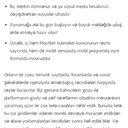
Bu, telefon nömrənizi və ya sosial media hesabınızı
dəyişdirərkən xüsusilə rahatdır.
Oynamağa elə bu gün başlayın və böyük məbləğdə uduş
əldə etməyə hazır olun!
Üstəlik, o, həm MostBet bukmeker kontorunun rəsmi
saytında, həm də mobil versiyada, mobil proqramda eyni
formatda mövcuddur.
Onların bir çoxu tematik saytlarda, forumlarda və sosial
şəbəkələrdə operatorla əməkdaşlıq təcrübələri haqqında
rəylər buraxırlar. Biz genuine bahisçilərin gözü ilə
platformanın güclü və zəif tərəflərinin obyektiv mənzərəsini
yaratmaq üçün bir çox belə cavabları təhlil etdik. Bununla belə,
bu cür problemlər adətən texniki dəstəyə müraciət etdikdən
və əlavə yoxlamalardan keçdikdən sonra həll edilə bilər. Və