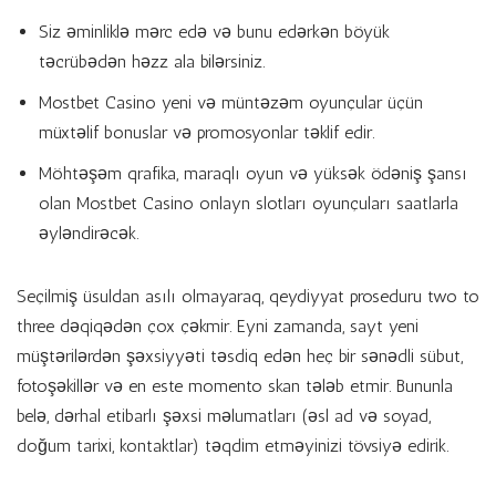
Siz əminliklə mərc edə və bunu edərkən böyük
təcrübədən həzz ala bilərsiniz.
Mostbet Casino yeni və müntəzəm oyunçular üçün
müxtəlif bonuslar və promosyonlar təklif edir.
Möhtəşəm qrafika, maraqlı oyun və yüksək ödəniş şansı
olan Mostbet Casino onlayn slotları oyunçuları saatlarla
əyləndirəcək.
Seçilmiş üsuldan asılı olmayaraq, qeydiyyat proseduru two to
three dəqiqədən çox çəkmir. Eyni zamanda, sayt yeni
müştərilərdən şəxsiyyəti təsdiq edən heç bir sənədli sübut,
fotoşəkillər və en este momento skan tələb etmir. Bununla
belə, dərhal etibarlı şəxsi məlumatları (əsl ad və soyad,
doğum tarixi, kontaktlar) təqdim etməyinizi tövsiyə edirik.