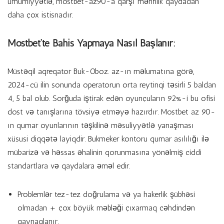
ümumiyyətlə, mostbet-az90-a qarşı mənfilik qaydadan
daha çox istisnadır.
Mostbet’te Bahis Yapmaya Nasıl Başlanır:
Müstəqil aqreqator Buk-Oboz. az-ın məlumatına görə,
2024-cü ilin sonunda operatorun orta reytinqi təsirli 5 baldan
4, 5 bal olub. Sorğuda iştirak edən oyunçuların 92%-i bu ofisi
dost və tanışlarına tövsiyə etməyə hazırdır. Mostbet az 90-
ın qumar oyunlarının təşkilinə məsuliyyətlə yanaşması
xüsusi diqqətə layiqdir. Bukmeker kontoru qumar asılılığı ilə
mübarizə və həssas əhalinin qorunmasına yönəlmiş ciddi
standartlara və qaydalara əməl edir.
Problemlər tez-tez doğrulama və ya hakerlik şübhəsi
olmadan + çox böyük məbləği çıxarmaq cəhdindən
qaynaqlanır.