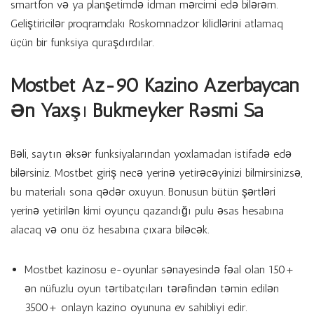
smartfon və ya planşetimdə idman mərcimi edə bilərəm.
Geliştiricilər proqramdakı Roskomnadzor kilidlərini atlamaq
üçün bir funksiya quraşdırdılar.
Mostbet Az-90 Kazino Azerbaycan
Ən Yaxşı Bukmeyker Rəsmi Sa
Bəli, saytın əksər funksiyalarından yoxlamadan istifadə edə
bilərsiniz. Mostbet giriş necə yerinə yetirəcəyinizi bilmirsinizsə,
bu materialı sona qədər oxuyun. Bonusun bütün şərtləri
yerinə yetirilən kimi oyunçu qazandığı pulu əsas hesabına
alacaq və onu öz hesabına çıxara biləcək.
Mostbet kazinosu e-oyunlar sənayesində fəal olan 150+
ən nüfuzlu oyun tərtibatçıları tərəfindən təmin edilən
3500+ onlayn kazino oyununa ev sahibliyi edir.