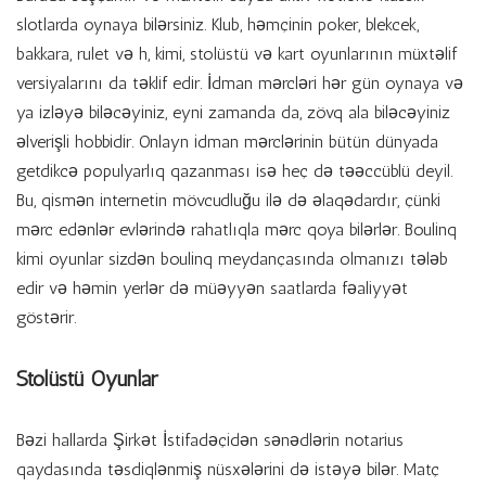
slotlarda oynaya bilərsiniz. Klub, həmçinin poker, blekcek,
bakkara, rulet və h, kimi, stolüstü və kart oyunlarının müxtəlif
versiyalarını da təklif edir. İdman mərcləri hər gün oynaya və
ya izləyə biləcəyiniz, eyni zamanda da, zövq ala biləcəyiniz
əlverişli hobbidir. Onlayn idman mərclərinin bütün dünyada
getdikcə populyarlıq qazanması isə heç də təəccüblü deyil.
Bu, qismən internetin mövcudluğu ilə də əlaqədardır, çünki
mərc edənlər evlərində rahatlıqla mərc qoya bilərlər. Boulinq
kimi oyunlar sizdən boulinq meydançasında olmanızı tələb
edir və həmin yerlər də müəyyən saatlarda fəaliyyət
göstərir.
Stolüstü Oyunlar
Bəzi hallarda Şirkət İstifadəçidən sənədlərin notarius
qaydasında təsdiqlənmiş nüsxələrini də istəyə bilər. Matç