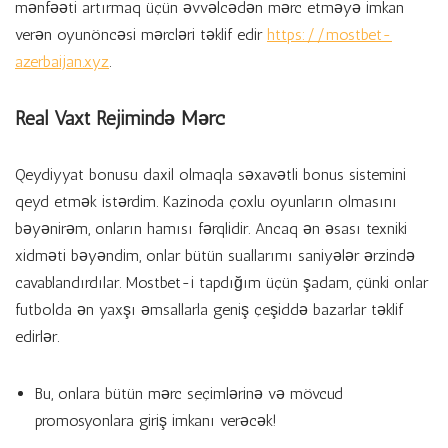
mənfəəti artırmaq üçün əvvəlcədən mərc etməyə imkan
verən oyunöncəsi mərcləri təklif edir
https://mostbet-
azerbaijan.xyz
.
Real Vaxt Rejimində Mərc
Qeydiyyat bonusu daxil olmaqla səxavətli bonus sistemini
qeyd etmək istərdim. Kazinoda çoxlu oyunların olmasını
bəyənirəm, onların hamısı fərqlidir. Ancaq ən əsası texniki
xidməti bəyəndim, onlar bütün suallarımı saniyələr ərzində
cavablandırdılar. Mostbet-i tapdığım üçün şadam, çünki onlar
futbolda ən yaxşı əmsallarla geniş çeşiddə bazarlar təklif
edirlər.
Bu, onlara bütün mərc seçimlərinə və mövcud
promosyonlara giriş imkanı verəcək!