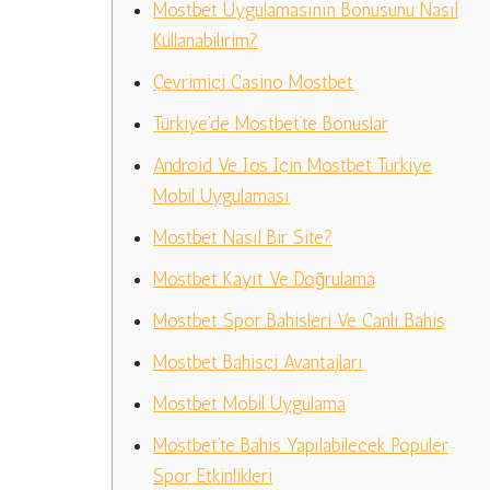
Mostbet Uygulamasının Bonusunu Nasıl
Kullanabilirim?
Çevrimiçi Casino Mostbet
Türkiye’de Mostbet’te Bonuslar
Android Ve Ios Için Mostbet Türkiye
Mobil Uygulaması
Mostbet Nasıl Bir Site?
Mostbet Kayıt Ve Doğrulama
Mostbet Spor Bahisleri Ve Canlı Bahis
Mostbet Bahisçi Avantajları
Mostbet Mobil Uygulama
Mostbet’te Bahis Yapılabilecek Popüler
Spor Etkinlikleri