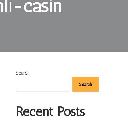
lı-casin
Search
Search
Recent Posts