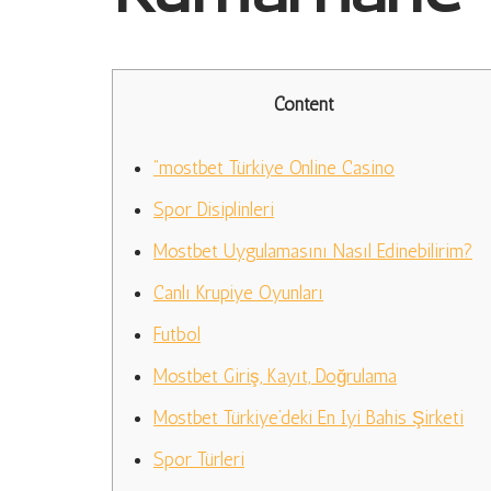
Content
“mostbet Türkiye Online Casino
Spor Disiplinleri
Mostbet Uygulamasını Nasıl Edinebilirim?
Canlı Krupiye Oyunları
Futbol
Mostbet Giriş, Kayıt, Doğrulama
Mostbet Türkiye’deki En Iyi Bahis Şirketi
Spor Türleri