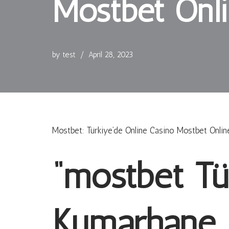
Mostbet Onli
by
test
April 28, 2023
Mostbet: Türkiye’de Online Casino Mostbet Onlin
“mostbet Tü
Kumarhane 