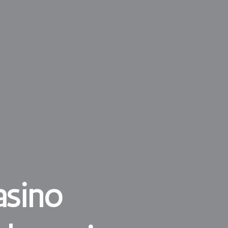
asino