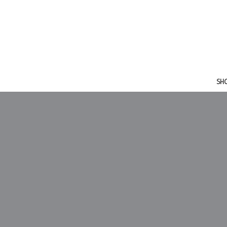
Skip
to
content
SH