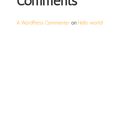
Comments
A WordPress Commenter
on
Hello world!