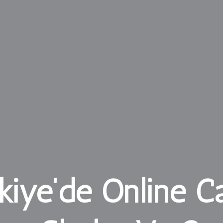
kiye’de Online C