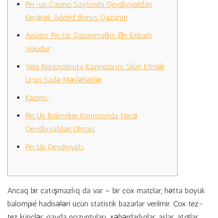
Pin-up Casino Saytında Qeydiyyatdan
Keçərək Added Bonus Qazanın
Aviator Pin Up Qazanmağın Ən Etibarlı
Yoludur
Yeni Kriptovalyuta Kazinolarını Skan Etmək
Üçün Sadə Məsləhətlər
Kazino:
Pin Up Bukmeker Kontorunda Necə
Qeydi̇yyatdan Olmaq
Pin Up Qeydiyyatı
Ancaq bir çatışmazlıq da var – bir çox matçlar, hətta böyük
balompié hadisələri üçün statistik bazarlar verilmir. Çox tez-
tez künclər, qayda pozuntuları, xəbərdarlıqlar, aslar, atışlar