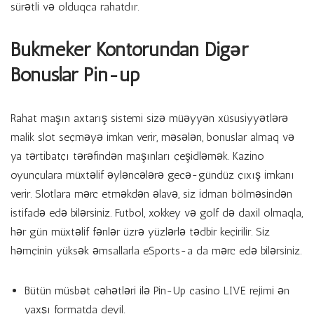
sürətli və olduqca rahatdır.
Bukmeker Kontorundan Digər
Bonuslar Pin-up
Rahat maşın axtarış sistemi sizə müəyyən xüsusiyyətlərə
malik slot seçməyə imkan verir, məsələn, bonuslar almaq və
ya tərtibatçı tərəfindən maşınları çeşidləmək. Kazino
oyunçulara müxtəlif əyləncələrə gecə-gündüz çıxış imkanı
verir. Slotlara mərc etməkdən əlavə, siz idman bölməsindən
istifadə edə bilərsiniz. Futbol, xokkey və golf də daxil olmaqla,
hər gün müxtəlif fənlər üzrə yüzlərlə tədbir keçirilir. Siz
həmçinin yüksək əmsallarla eSports-a da mərc edə bilərsiniz.
Bütün müsbət cəhətləri ilə Pin-Up casino LIVE rejimi ən
yaxşı formatda deyil.