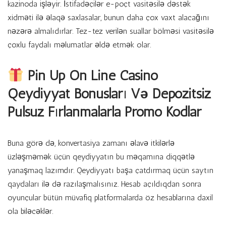
kazinoda işləyir. İstifadəçilər e-poçt vasitəsilə dəstək
xidməti ilə əlaqə saxlasalar, bunun daha çox vaxt alacağını
nəzərə almalıdırlar. Tez-tez verilən suallar bölməsi vasitəsilə
çoxlu faydalı məlumatlar əldə etmək olar.
Pin Up On Line Casino
Qeydiyyat Bonusları Və Depozitsiz
Pulsuz Fırlanmalarla Promo Kodlar
Buna görə də, konvertasiya zamanı əlavə itkilərlə
üzləşməmək üçün qeydiyyatın bu məqamına diqqətlə
yanaşmaq lazımdır. Qeydiyyatı başa çatdırmaq üçün saytın
qaydaları ilə də razılaşmalısınız. Hesab açıldıqdan sonra
oyunçular bütün müvafiq platformalarda öz hesablarına daxil
ola biləcəklər.