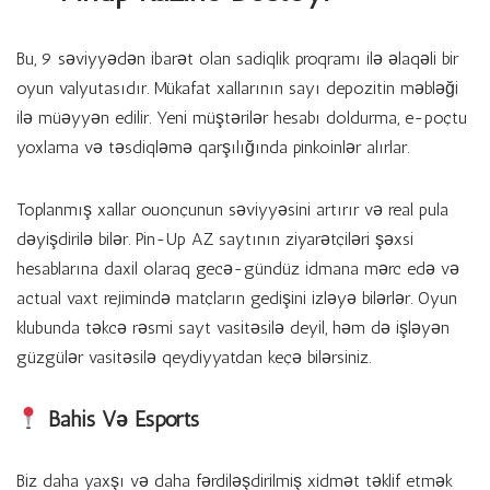
Bu, 9 səviyyədən ibarət olan sadiqlik proqramı ilə əlaqəli bir
oyun valyutasıdır. Mükafat xallarının sayı depozitin məbləği
ilə müəyyən edilir. Yeni müştərilər hesabı doldurma, e-poçtu
yoxlama və təsdiqləmə qarşılığında pinkoinlər alırlar.
Toplanmış xallar ouonçunun səviyyəsini artırır və real pula
dəyişdirilə bilər. Pin-Up AZ saytının ziyarətçiləri şəxsi
hesablarına daxil olaraq gecə-gündüz idmana mərc edə və
actual vaxt rejimində matçların gedişini izləyə bilərlər. Oyun
klubunda təkcə rəsmi sayt vasitəsilə deyil, həm də işləyən
güzgülər vasitəsilə qeydiyyatdan keçə bilərsiniz.
Bahis Və Esports
Biz daha yaxşı və daha fərdiləşdirilmiş xidmət təklif etmək