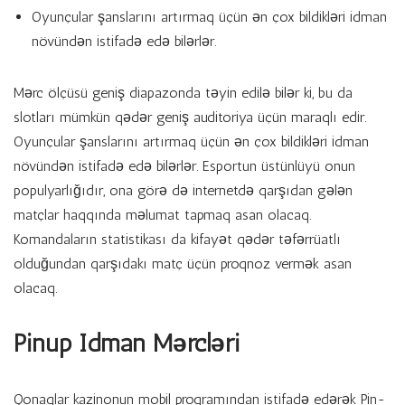
Oyunçular şanslarını artırmaq üçün ən çox bildikləri idman
növündən istifadə edə bilərlər.
Mərc ölçüsü geniş diapazonda təyin edilə bilər ki, bu da
slotları mümkün qədər geniş auditoriya üçün maraqlı edir.
Oyunçular şanslarını artırmaq üçün ən çox bildikləri idman
növündən istifadə edə bilərlər. Esportun üstünlüyü onun
populyarlığıdır, ona görə də internetdə qarşıdan gələn
matçlar haqqında məlumat tapmaq asan olacaq.
Komandaların statistikası da kifayət qədər təfərrüatlı
olduğundan qarşıdakı matç üçün proqnoz vermək asan
olacaq.
Pinup Idman Mərcləri
Qonaqlar kazinonun mobil proqramından istifadə edərək Pin-