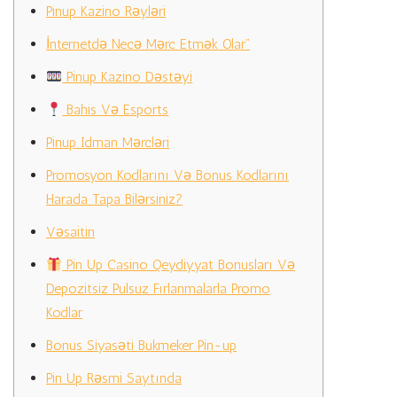
Pinup Kazino Rəyləri
İnternetdə Necə Mərc Etmək Olar”
Pinup Kazino Dəstəyi
Bahis Və Esports
Pinup Idman Mərcləri
Promosyon Kodlarını Və Bonus Kodlarını
Harada Tapa Bilərsiniz?
Vəsaitin
Pin Up Casino Qeydiyyat Bonusları Və
Depozitsiz Pulsuz Fırlanmalarla Promo
Kodlar
Bonus Siyasəti Bukmeker Pin-up
Pin Up Rəsmi Saytında