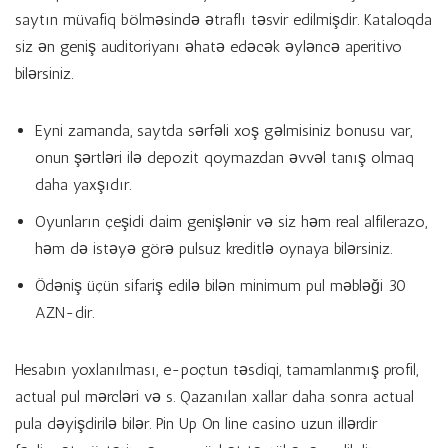
saytın müvafiq bölməsində ətraflı təsvir edilmişdir. Kataloqda
siz ən geniş auditoriyanı əhatə edəcək əyləncə aperitivo
bilərsiniz.
Eyni zamanda, saytda sərfəli xoş gəlmisiniz bonusu var,
onun şərtləri ilə depozit qoymazdan əvvəl tanış olmaq
daha yaxşıdır.
Oyunların çeşidi daim genişlənir və siz həm real alfilerazo,
həm də istəyə görə pulsuz kreditlə oynaya bilərsiniz.
Ödəniş üçün sifariş edilə bilən minimum pul məbləği 30
AZN-dir.
Hesabın yoxlanılması, e-poçtun təsdiqi, tamamlanmış profil,
actual pul mərcləri və s. Qazanılan xallar daha sonra actual
pula dəyişdirilə bilər. Pin Up On line casino uzun illərdir