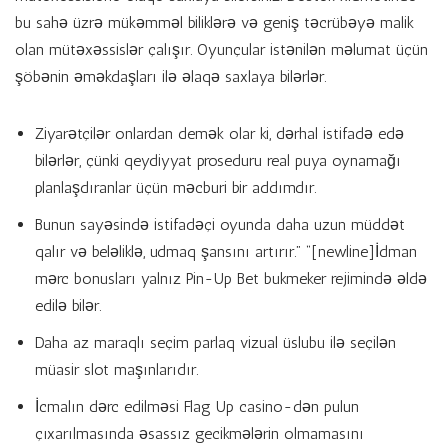
bu sahə üzrə mükəmməl biliklərə və geniş təcrübəyə malik
olan mütəxəssislər çalışır. Oyunçular istənilən məlumat üçün
şöbənin əməkdaşları ilə əlaqə saxlaya bilərlər.
Ziyarətçilər onlardan demək olar ki, dərhal istifadə edə
bilərlər, çünki qeydiyyat proseduru real puya oynamağı
planlaşdıranlar üçün məcburi bir addımdır.
Bunun sayəsində istifadəçi oyunda daha uzun müddət
qalır və beləliklə, udmaq şansını artırır.” “[newline]İdman
mərc bonusları yalnız Pin-Up Bet bukmeker rejimində əldə
edilə bilər.
Daha az maraqlı seçim parlaq vizual üslubu ilə seçilən
müasir slot maşınlarıdır.
İcmalın dərc edilməsi Flag Up casino-dən pulun
çıxarılmasında əsassız gecikmələrin olmamasını