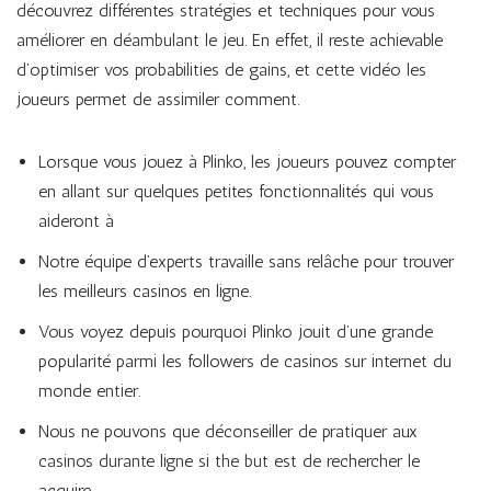
découvrez différentes stratégies et techniques pour vous
améliorer en déambulant le jeu. En effet, il reste achievable
d’optimiser vos probabilities de gains, et cette vidéo les
joueurs permet de assimiler comment.
Lorsque vous jouez à Plinko, les joueurs pouvez compter
en allant sur quelques petites fonctionnalités qui vous
aideront à
Notre équipe d’experts travaille sans relâche pour trouver
les meilleurs casinos en ligne.
Vous voyez depuis pourquoi Plinko jouit d’une grande
popularité parmi les followers de casinos sur internet du
monde entier.
Nous ne pouvons que déconseiller de pratiquer aux
casinos durante ligne si the but est de rechercher le
acquire.