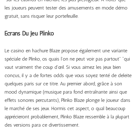
les joueurs peuvent tester des amusements en mode démo
gratuit, sans risquer leur portefeuille.
Écrans Du Jeu Plinko
Le casino en hachure Blaze propose également une variante
spéciale de Plinko, os quais l’on ne peut voir pas partout” “qui
vaut vraiment the coup d’œil. Si vous aimez les jeux bien
conçus, il y a de fortes odds que vous soyez tenté de deleite
quelques paris sur ce titre. Au premier abord, grâce à son
mood dynamique (musique para fond entraînante ainsi que
effets sonores percutants), Plinko Blaze plonge le joueur dans
le marché de ses jeux. Hormis cet aspect, o qual beaucoup
apprécieront probablement, Plinko Blaze ressemble à la plupart
des versions para ce divertissement.