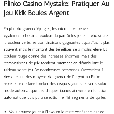
Plinko Casino Mystake: Pratiquer Au
Jeu Kklk Boules Argent
En plus du gracia d’épingles, les internautes peuvent
également choisir la couleur du pari. Si les joueurs choisissez
la couleur verte, les combinaisons gagnantes apparaîtront plus
souvent, mais le montant des bénéfices sera moins élevé. La
couleur rouge donne des increases énormes, mais des
combinaisons de prix tombent rarement en déambulant le
tableau sobre jeu. De nombreuses personnes s’accordent à
dire que l’un des moyens de gagner de l’argent au Plinko
représente de faire tomber des disques jaunes et verts sobre
mode automatique. Les disques jaunes ain verts en function
automatique, puis para sélectionner 16 segments de quilles.
Vous pouvez jouer à Plinko en le reste confiance, car ce