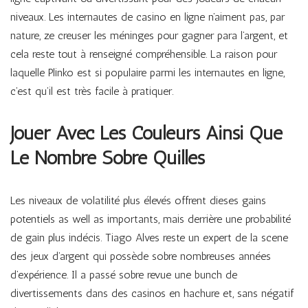
niveaux. Les internautes de casino en ligne n’aiment pas, par
nature, ze creuser les méninges pour gagner para l’argent, et
cela reste tout à renseigné compréhensible. La raison pour
laquelle Plinko est si populaire parmi les internautes en ligne,
c’est qu’il est très facile à pratiquer.
Jouer Avec Les Couleurs Ainsi Que
Le Nombre Sobre Quilles
Les niveaux de volatilité plus élevés offrent dieses gains
potentiels as well as importants, mais derrière une probabilité
de gain plus indécis. Tiago Alves reste un expert de la scene
des jeux d’argent qui possède sobre nombreuses années
d’expérience. Il a passé sobre revue une bunch de
divertissements dans des casinos en hachure et, sans négatif