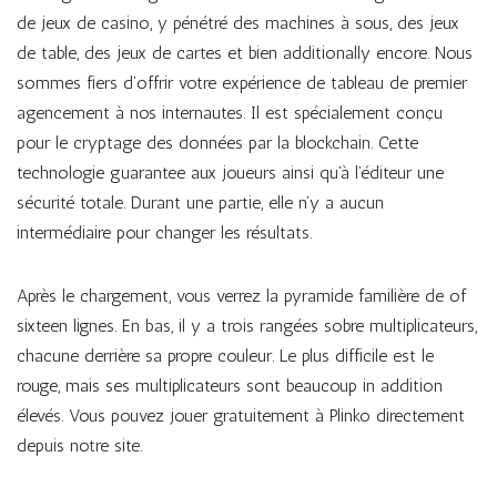
de jeux de casino, y pénétré des machines à sous, des jeux
de table, des jeux de cartes et bien additionally encore. Nous
sommes fiers d’offrir votre expérience de tableau de premier
agencement à nos internautes. Il est spécialement conçu
pour le cryptage des données par la blockchain. Cette
technologie guarantee aux joueurs ainsi qu’à l’éditeur une
sécurité totale. Durant une partie, elle n’y a aucun
intermédiaire pour changer les résultats.
Après le chargement, vous verrez la pyramide familière de of
sixteen lignes. En bas, il y a trois rangées sobre multiplicateurs,
chacune derrière sa propre couleur. Le plus difficile est le
rouge, mais ses multiplicateurs sont beaucoup in addition
élevés. Vous pouvez jouer gratuitement à Plinko directement
depuis notre site.