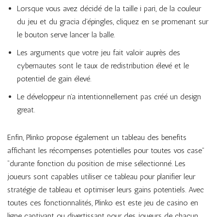
Lorsque vous avez décidé de la taille i pari, de la couleur
du jeu et du gracia d’épingles, cliquez en se promenant sur
le bouton serve lancer la balle.
Les arguments que votre jeu fait valoir auprès des
cybernautes sont le taux de redistribution élevé et le
potentiel de gain élevé.
Le développeur n’a intentionnellement pas créé un design
great.
Enfin, Plinko propose également un tableau des benefits
affichant les récompenses potentielles pour toutes vos case”
“durante fonction du position de mise sélectionné. Les
joueurs sont capables utiliser ce tableau pour planifier leur
stratégie de tableau et optimiser leurs gains potentiels. Avec
toutes ces fonctionnalités, Plinko est este jeu de casino en
ligne captivant ou divertissant pour des joueurs de chacun