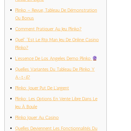
Plinko – Revue, Tableau De Démonstration
Ou Bonus
Comment Pratiquer Au Jeu Plinko?
Quel” “Est Le Rtp Man Jeu De Online Casino
Plinko?
L’essence De Los Angeles Demo Plinko
Quelles Variantes Du Tableau De Plinko Y
A-t-il?
Plinko: Jouer Put De L’argent
Plinko: Les Options En Vente Libre Dans Le
Jeu À Boule
Plinko Jouer Au Casino
Quelles Deviennent Les Fonctionnalités Du