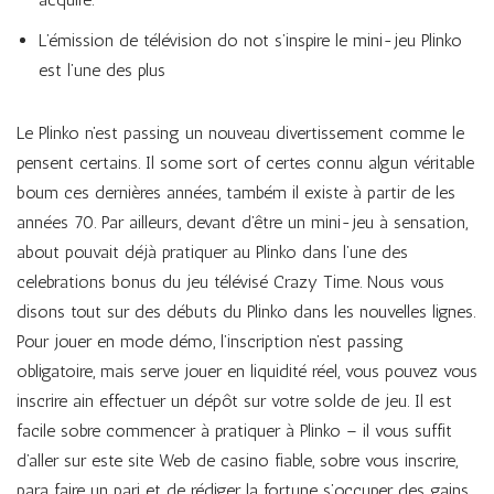
L’émission de télévision do not s’inspire le mini-jeu Plinko
est l’une des plus
Le Plinko n’est passing un nouveau divertissement comme le
pensent certains. Il some sort of certes connu algun véritable
boum ces dernières années, também il existe à partir de les
années 70. Par ailleurs, devant d’être un mini-jeu à sensation,
about pouvait déjà pratiquer au Plinko dans l’une des
celebrations bonus du jeu télévisé Crazy Time. Nous vous
disons tout sur des débuts du Plinko dans les nouvelles lignes.
Pour jouer en mode démo, l’inscription n’est passing
obligatoire, mais serve jouer en liquidité réel, vous pouvez vous
inscrire ain effectuer un dépôt sur votre solde de jeu. Il est
facile sobre commencer à pratiquer à Plinko – il vous suffit
d’aller sur este site Web de casino fiable, sobre vous inscrire,
para faire un pari et de rédiger la fortune s’occuper des gains.