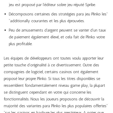
jeu est proposé par l’éditeur sobre jeu réputé Spribe.
Décomposons certaines des stratégies para jeu Plinko les”
“additionally courantes et les plus éprouvées.
Peu de amusements d’argent peuvent se vanter d’un taux
de paiement également élevé, et cela fait de Plinko votre
plus profitable.
Les équipes de développeurs ont toutes voulu apporter leur
petite touche d’originalité à ce divertissement. Outre des
compagnies de logiciel, certains casinos ont également
proposé leur propre Plinko. Si tous les titres disponibles se
ressemblent fondamentalement niveau game play, la plupart
se distinguent cependant en votre qui concerne les
fonctionnalités. Nous les joueurs proposons de découvrir la
majorité des variantes para Plinko les plus populaires offertes”
“sur les casinos en hachure les plus prestigieux. A noter que