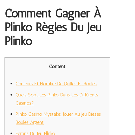
Comment Gagner À
Plinko Règles Du Jeu
Plinko
Content
Couleurs Et Nombre De Quilles Et Boules
Quels Sont Les Plinko Dans Les Différents
Casinos?
Plinko Casino Mystake: Jouer Au Jeu Dieses
Boules Argent
Écrans Du Jeu Plinko