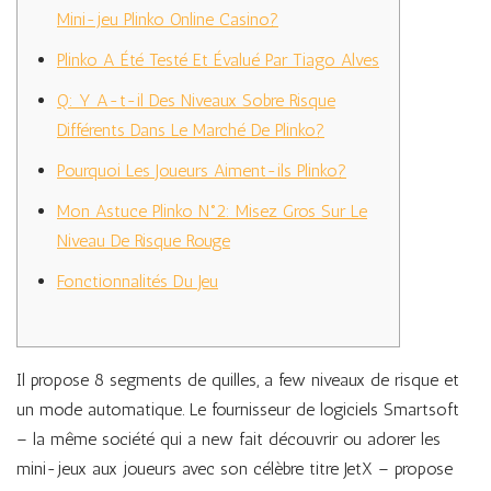
Mini-jeu Plinko Online Casino?
Plinko A Été Testé Et Évalué Par Tiago Alves
Q: Y A-t-il Des Niveaux Sobre Risque
Différents Dans Le Marché De Plinko?
Pourquoi Les Joueurs Aiment-ils Plinko?
Mon Astuce Plinko N°2: Misez Gros Sur Le
Niveau De Risque Rouge
Fonctionnalités Du Jeu
Il propose 8 segments de quilles, a few niveaux de risque et
un mode automatique. Le fournisseur de logiciels Smartsoft
– la même société qui a new fait découvrir ou adorer les
mini-jeux aux joueurs avec son célèbre titre JetX – propose