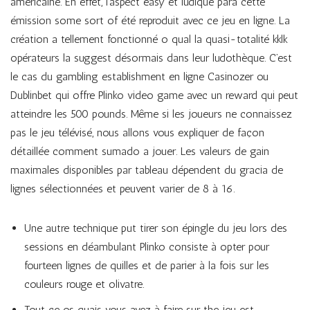
américaine. En effet, l’aspect easy et ludique para cette
émission some sort of été reproduit avec ce jeu en ligne. La
création a tellement fonctionné o qual la quasi-totalité kklk
opérateurs la suggest désormais dans leur ludothèque. C’est
le cas du gambling establishment en ligne Casinozer ou
Dublinbet qui offre Plinko video game avec un reward qui peut
atteindre les 500 pounds. Même si les joueurs ne connaissez
pas le jeu télévisé, nous allons vous expliquer de façon
détaillée comment sumado a jouer. Les valeurs de gain
maximales disponibles par tableau dépendent du gracia de
lignes sélectionnées et peuvent varier de 8 à 16.
Une autre technique put tirer son épingle du jeu lors des
sessions en déambulant Plinko consiste à opter pour
fourteen lignes de quilles et de parier à la fois sur les
couleurs rouge et olivatre.
Tout ce os quais vous avez à faire sur the jeu est