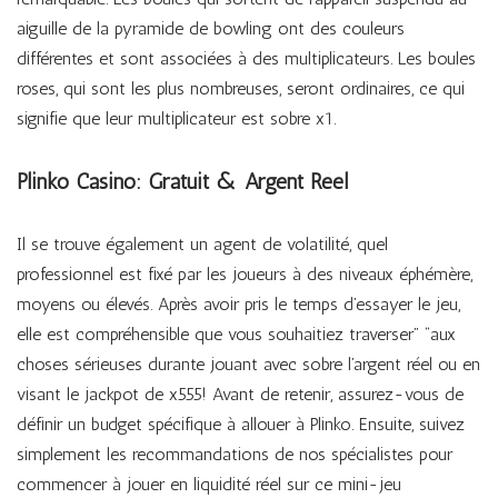
aiguille de la pyramide de bowling ont des couleurs
différentes et sont associées à des multiplicateurs. Les boules
roses, qui sont les plus nombreuses, seront ordinaires, ce qui
signifie que leur multiplicateur est sobre x1.
Plinko Casino: Gratuit & Argent Réel
Il se trouve également un agent de volatilité, quel
professionnel est fixé par les joueurs à des niveaux éphémère,
moyens ou élevés. Après avoir pris le temps d’essayer le jeu,
elle est compréhensible que vous souhaitiez traverser” “aux
choses sérieuses durante jouant avec sobre l’argent réel ou en
visant le jackpot de x555! Avant de retenir, assurez-vous de
définir un budget spécifique à allouer à Plinko. Ensuite, suivez
simplement les recommandations de nos spécialistes pour
commencer à jouer en liquidité réel sur ce mini-jeu