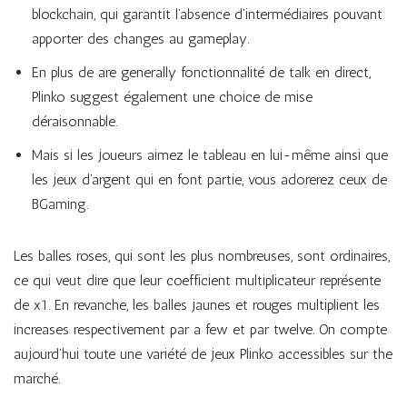
blockchain, qui garantit l’absence d’intermédiaires pouvant
apporter des changes au gameplay.
En plus de are generally fonctionnalité de talk en direct,
Plinko suggest également une choice de mise
déraisonnable.
Mais si les joueurs aimez le tableau en lui-même ainsi que
les jeux d’argent qui en font partie, vous adorerez ceux de
BGaming.
Les balles roses, qui sont les plus nombreuses, sont ordinaires,
ce qui veut dire que leur coefficient multiplicateur représente
de x1. En revanche, les balles jaunes et rouges multiplient les
increases respectivement par a few et par twelve. On compte
aujourd’hui toute une variété de jeux Plinko accessibles sur the
marché.