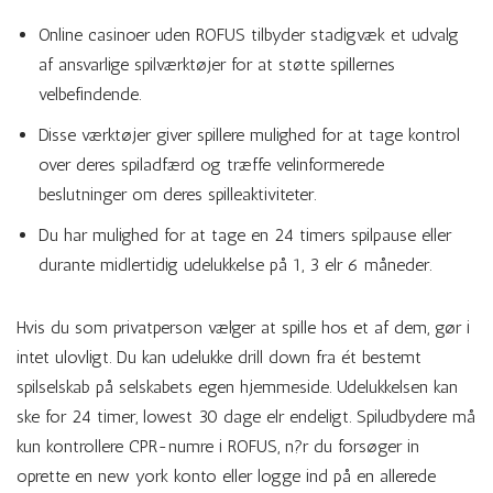
Online casinoer uden ROFUS tilbyder stadigvæk et udvalg
af ansvarlige spilværktøjer for at støtte spillernes
velbefindende.
Disse værktøjer giver spillere mulighed for at tage kontrol
over deres spiladfærd og træffe velinformerede
beslutninger om deres spilleaktiviteter.
Du har mulighed for at tage en 24 timers spilpause eller
durante midlertidig udelukkelse på 1, 3 elr 6 måneder.
Hvis du som privatperson vælger at spille hos et af dem, gør i
intet ulovligt. Du kan udelukke drill down fra ét bestemt
spilselskab på selskabets egen hjemmeside. Udelukkelsen kan
ske for 24 timer, lowest 30 dage elr endeligt. Spiludbydere må
kun kontrollere CPR-numre i ROFUS, n?r du forsøger in
oprette en new york konto eller logge ind på en allerede