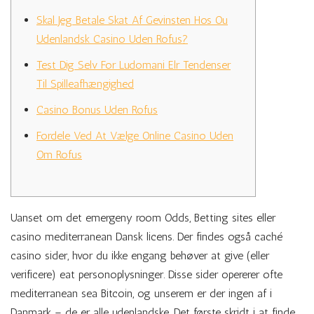
Skal Jeg Betale Skat Af Gevinsten Hos Ou
Udenlandsk Casino Uden Rofus?
Test Dig Selv For Ludomani Elr Tendenser
Til Spilleafhængighed
Casino Bonus Uden Rofus
Fordele Ved At Vælge Online Casino Uden
Om Rofus
Uanset om det emergeny room Odds, Betting sites eller
casino mediterranean Dansk licens. Der findes også caché
casino sider, hvor du ikke engang behøver at give (eller
verificere) eat personoplysninger. Disse sider opererer ofte
mediterranean sea Bitcoin, og unserem er der ingen af i
Danmark – de er alle udenlandske. Det første skridt i at finde