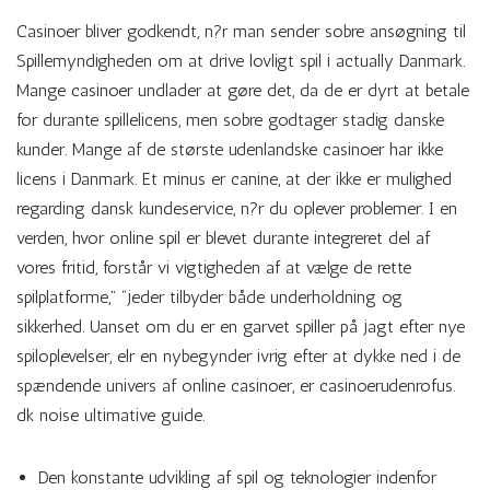
Casinoer bliver godkendt, n?r man sender sobre ansøgning til
Spillemyndigheden om at drive lovligt spil i actually Danmark.
Mange casinoer undlader at gøre det, da de er dyrt at betale
for durante spillelicens, men sobre godtager stadig danske
kunder. Mange af de største udenlandske casinoer har ikke
licens i Danmark. Et minus er canine, at der ikke er mulighed
regarding dansk kundeservice, n?r du oplever problemer. I en
verden, hvor online spil er blevet durante integreret del af
vores fritid, forstår vi vigtigheden af at vælge de rette
spilplatforme,” “jeder tilbyder både underholdning og
sikkerhed. Uanset om du er en garvet spiller på jagt efter nye
spiloplevelser, elr en nybegynder ivrig efter at dykke ned i de
spændende univers af online casinoer, er casinoerudenrofus.
dk noise ultimative guide.
Den konstante udvikling af spil og teknologier indenfor