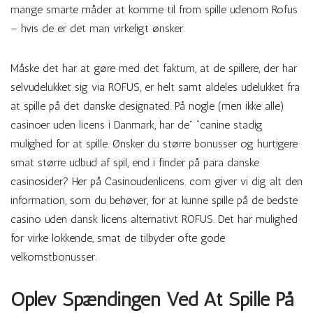
mange smarte måder at komme til from spille udenom Rofus
– hvis de er det man virkeligt ønsker.
Måske det har at gøre med det faktum, at de spillere, der har
selvudelukket sig via ROFUS, er helt samt aldeles udelukket fra
at spille på det danske designated. På nogle (men ikke alle)
casinoer uden licens i Danmark, har de” “canine stadig
mulighed for at spille. Ønsker du større bonusser og hurtigere
smat større udbud af spil, end i finder på para danske
casinosider? Her på Casinoudenlicens. com giver vi dig alt den
information, som du behøver, for at kunne spille på de bedste
casino uden dansk licens alternativt ROFUS. Det har mulighed
for virke lokkende, smat de tilbyder ofte gode
velkomstbonusser.
Oplev Spændingen Ved At Spille På