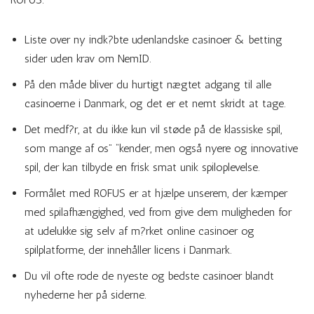
Liste over ny indk?bte udenlandske casinoer & betting
sider uden krav om NemID.
På den måde bliver du hurtigt nægtet adgang til alle
casinoerne i Danmark, og det er et nemt skridt at tage.
Det medf?r, at du ikke kun vil støde på de klassiske spil,
som mange af os” “kender, men også nyere og innovative
spil, der kan tilbyde en frisk smat unik spiloplevelse.
Formålet med ROFUS er at hjælpe unserem, der kæmper
med spilafhængighed, ved from give dem muligheden for
at udelukke sig selv af m?rket online casinoer og
spilplatforme, der innehåller licens i Danmark.
Du vil ofte rode de nyeste og bedste casinoer blandt
nyhederne her på siderne.