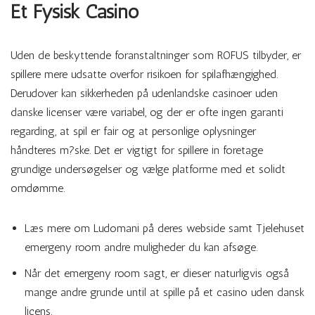
Et Fysisk Casino
Uden de beskyttende foranstaltninger som ROFUS tilbyder, er
spillere mere udsatte overfor risikoen for spilafhængighed.
Derudover kan sikkerheden på udenlandske casinoer uden
danske licenser være variabel, og der er ofte ingen garanti
regarding, at spil er fair og at personlige oplysninger
håndteres m?ske. Det er vigtigt for spillere in foretage
grundige undersøgelser og vælge platforme med et solidt
omdømme.
Læs mere om Ludomani på deres webside samt Tjelehuset
emergeny room andre muligheder du kan afsøge.
Når det emergeny room sagt, er dieser naturligvis også
mange andre grunde until at spille på et casino uden dansk
licens.