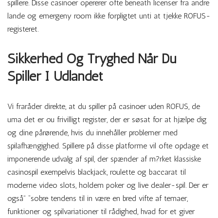
spillere. Disse casinoer opererer ofte beneath licenser fra andre
lande og emergeny room ikke forpligtet unti at tjekke ROFUS-
registeret.
Sikkerhed Og Tryghed Når Du
Spiller I Udlandet
Vi fraråder direkte, at du spiller på casinoer uden ROFUS, de
uma det er ou frivilligt register, der er søsat for at hjælpe dig
og dine pårørende, hvis du innehåller problemer med
spilafhængighed. Spillere på disse platforme vil ofte opdage et
imponerende udvalg af spil, der spænder af m?rket klassiske
casinospil exempelvis blackjack, roulette og baccarat til
moderne video slots, holdem poker og live dealer-spil. Der er
også” “sobre tendens til in være en bred vifte af temaer,
funktioner og spilvariationer til rådighed, hvad for et giver