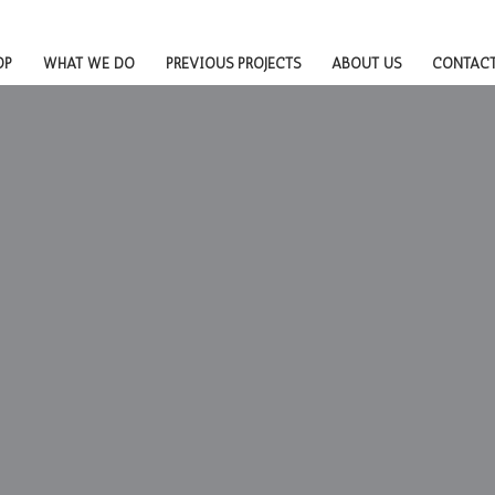
OP
WHAT WE DO
PREVIOUS PROJECTS
ABOUT US
CONTACT