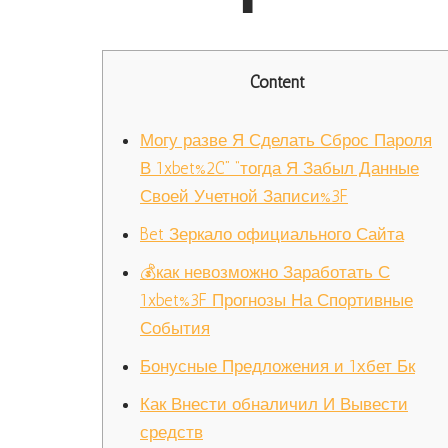
Content
Могу разве Я Сделать Сброс Пароля
В 1xbet%2C” “тогда Я Забыл Данные
Своей Учетной Записи%3F
Bet Зеркало официального Сайта
💰как невозможно Заработать С
1xbet%3F Прогнозы На Спортивные
События
Бонусные Предложения и 1хбет Бк
Как Внести обналичил И Вывести
средств