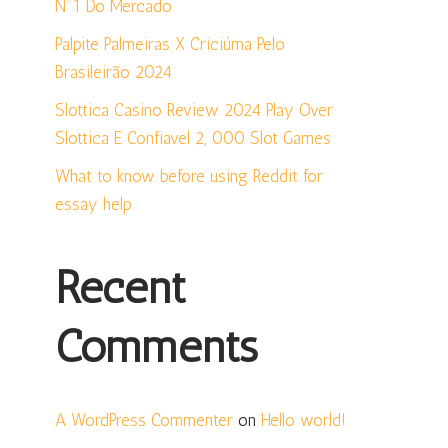
Nº1 Do Mercado
Palpite Palmeiras X Criciúma Pelo
Brasileirão 2024
Slottica Casino Review 2024 Play Over
Slottica E Confiavel 2, 000 Slot Games
What to know before using Reddit for
essay help
Recent
Comments
A WordPress Commenter
on
Hello world!