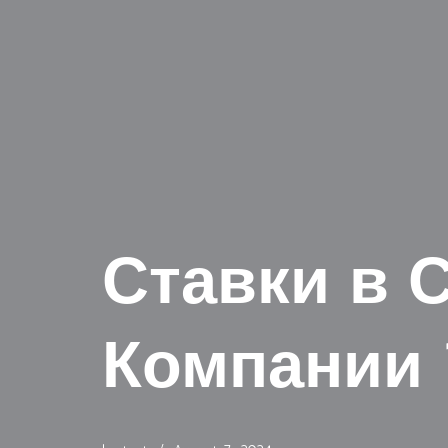
Ставки в 
Компании 1