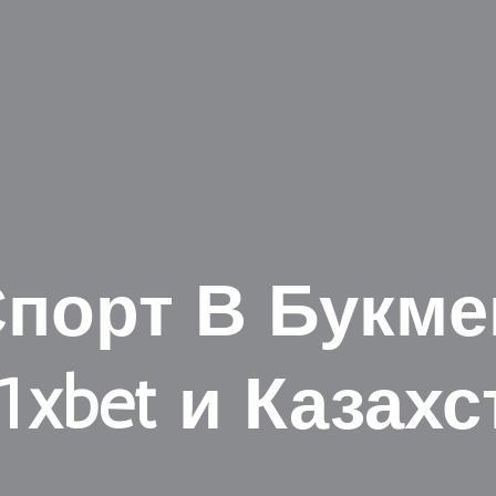
Спорт В Букме
xbet и Казахс