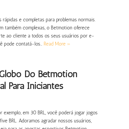
s rápidas e completas para problemas normais.
em também complexas, o Betmotion oferece
te ao cliente a todos os seus usuários por e-
ocê pode contatá-los…
Read More »
Globo Do Betmotion
l Para Iniciantes
or exemplo, em 30 BRL, você poderá jogar jogos
 five BRL. Adoramos agradar nossos usuários,
eja para as apostas esportivas Betmotion