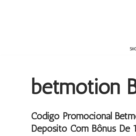
Skip
to
content
SH
betmotion 
Código Promocional Betmo
Depósito Com Bônus De 