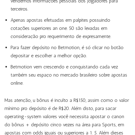
vendemos informações pessoais dos jogadores para
terceiros.
Apenas apostas efetuadas em palpites possuindo
cotações superiores an one. 50 são levadas em
consideração pro requerimento de expresamente.
Para fazer depósito no Betmotion, é só clicar no botão
depositar e escolher a melhor opção.
Betmotion vem crescendo e conquistando cada vez
também seu espaço no mercado brasileiro sobre apostas
online.
Mas atenção, u bônus é inculto a R$150, assim como o valor
mínimo pro depósito é de R$20. Além disto, para sacar
operating-system valores você necessita apostar o canon
do bônus + depósito cinco vezes na área para Sports, em
apostas com odds iguais ou superiores a 1. 5. Além dieses