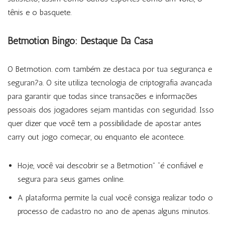
tênis e o basquete.
Betmotion Bingo: Destaque Da Casa
O Betmotion. com também ze destaca por tua segurança e
seguran?a. O site utiliza tecnologia de criptografia avançada
para garantir que todas since transações e informações
pessoais dos jogadores sejam mantidas con seguridad. Isso
quer dizer que você tem a possibilidade de apostar antes
carry out jogo começar, ou enquanto ele acontece.
Hoje, você vai descobrir se a Betmotion” “é confiável e
segura para seus games online.
A plataforma permite la cual você consiga realizar todo o
processo de cadastro no ano de apenas alguns minutos.