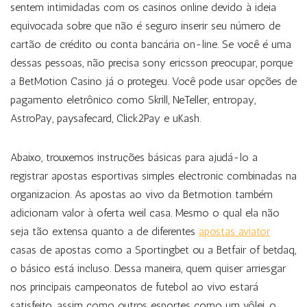
sentem intimidadas com os casinos online devido à ideia
equivocada sobre que não é seguro inserir seu número de
cartão de crédito ou conta bancária on-line. Se você é uma
dessas pessoas, não precisa sony ericsson preocupar, porque
a BetMotion Casino já o protegeu. Você pode usar opções de
pagamento eletrônico como Skrill, NeTeller, entropay,
AstroPay, paysafecard, Click2Pay e uKash.
Abaixo, trouxemos instruções básicas para ajudá-lo a
registrar apostas esportivas simples electronic combinadas na
organizacion. As apostas ao vivo da Betmotion também
adicionam valor à oferta weil casa. Mesmo o qual ela não
seja tão extensa quanto a de diferentes
apostas aviator
casas de apostas como a Sportingbet ou a Betfair of betdaq,
o básico está incluso. Dessa maneira, quem quiser arriesgar
nos principais campeonatos de futebol ao vivo estará
satisfeito, assim como outros esportes como um vôlei, o