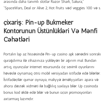
arasında daha tanımlı slotlar Razor Shark, Sakura,”
“SpaceWars, Deal or Alive 2, Hot Fruits vəd veggies 100 və s.
çixariş: Pin-up Bukmeker
Kontorunun Üstünlükləri Və Mənfi
Cəhətləri
Portalın lap az hissəsində Pin-up casino apk sənədini sonrakı
quraşdırma ilə cihazınıza yükləyən bir aşırım mal. Bundan
artıq, oyunçular internet resursunda öz sevimli oyunlarını
həvəslə oynamaq ötrü mobil versiyadan istifadə edə bilərlər.
İstifadəçilər qumar oynaya, maliyyə əməliyyatları apara və
ahora dəstək xidməti ilə bağlılıq saxlaya bilər. Up casinoda
bonus kod əldə edə bilər və bunun üçün promosyonları
axtarmaq lazımdır.