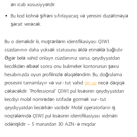
ən icab xüsusiyyətdir.
Bu kod köhnə şifrəni sıfırlayacaq və yenisini düzəltməyə
şərait verəcək.
Bu o deməkdir ki, müştərilərin identifikasiyası QIWI
cüzdanının daha yüksək statusunu əldə etməklə bağlıdır.
Əgər belə vahid onlayn cüzdanınız varsa, qeydiyyatdan
keçdikdən əlbəəl sonra onu bukmeker kontorunun şəxsi
hesabınızda oyun profilinizlə əlaqələndirin. Bu, doğrulama
prosesini tamamlayır və vur-tut vahid
pin up
neçə dəqiqə
çəkəcəkdir. “Professional” QIWI pul kisəsinin qeydiyyatdan
keçdiyi mobil nömrədən istifadə görmək vur-tut
qeydiyyatdan keçərkən vacibdir. Mobil operatorların iş
nöqtələrində QIWI pul kisəsinin identifikasiyası xidməti
ödənişlidir – 5 manatdan 30 AZN-ə miqdar.