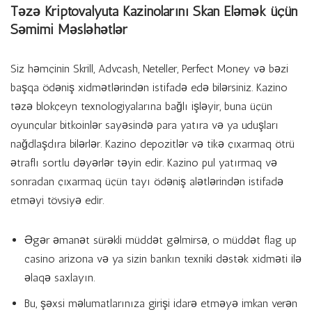
Təzə Kriptovalyuta Kazinolarını Skan Eləmək üçün
Səmimi Məsləhətlər
Siz həmçinin Skrill, Advcash, Neteller, Perfect Money və bəzi
başqa ödəniş xidmətlərindən istifadə edə bilərsiniz. Kazino
təzə blokçeyn texnologiyalarına bağlı işləyir, buna üçün
oyunçular bitkoinlər sayəsində para yatıra və ya uduşları
nağdlaşdıra bilərlər. Kazino depozitlər və tikə çıxarmaq ötrü
ətraflı sortlu dəyərlər təyin edir. Kazino pul yatırmaq və
sonradan çıxarmaq üçün tayı ödəniş alətlərindən istifadə
etməyi tövsiyə edir.
Əgər əmanət sürəkli müddət gəlmirsə, o müddət flag up
casino arizona və ya sizin bankın texniki dəstək xidməti ilə
əlaqə saxlayın.
Bu, şəxsi məlumatlarınıza girişi idarə etməyə imkan verən