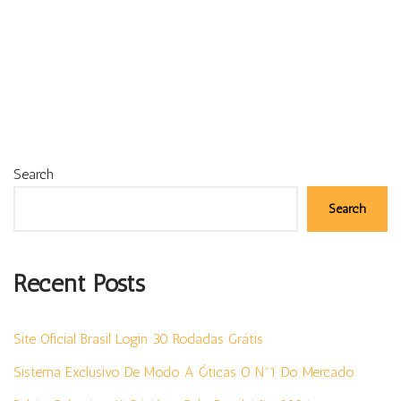
Search
Search
Recent Posts
Site Oficial Brasil Login 30 Rodadas Grátis
Sistema Exclusivo De Modo A Óticas O Nº1 Do Mercado