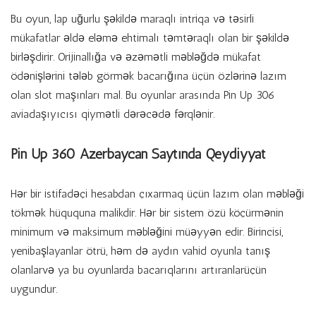
Bu oyun, lap uğurlu şəkildə maraqlı intriqa və təsirli
mükafatlar əldə eləmə ehtimalı təmtəraqlı olan bir şəkildə
birləşdirir. Orijinallığa və əzəmətli məbləğdə mükafat
ödənişlərini tələb görmək bacarığına üçün özlərinə lazım
olan slot maşınları mal. Bu oyunlar arasında Pin Up 306
aviadaşıyıcısı qiymətli dərəcədə fərqlənir.
Pin Up 360 Azerbaycan Saytında Qeydiyyat
Hər bir istifadəçi hesabdan çıxarmaq üçün lazım olan məbləği
tökmək hüququna malikdir. Hər bir sistem özü köçürmənin
minimum və maksimum məbləğini müəyyən edir. Birincisi,
yenibaşlayanlar ötrü, həm də aydın vahid oyunla tanış
olanlarvə ya bu oyunlarda bacarıqlarını artıranlarüçün
uygundur.