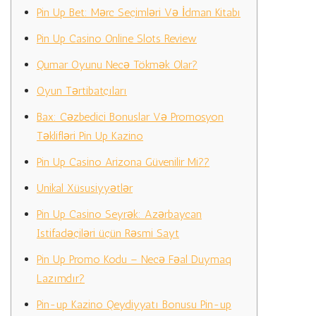
Pin Up Bet: Mərc Seçimləri Və İdman Kitabı
Pin Up Casino Online Slots Review
Qumar Oyunu Necə Tökmək Olar?
Oyun Tərtibatçıları
Bax: Cəzbedici Bonuslar Və Promosyon
Təklifləri Pin Up Kazino
Pin Up Casino Arizona Güvenilir Mi??
Unikal Xüsusiyyətlər
Pin Up Casino Seyrək: Azərbaycan
Istifadəçiləri üçün Rəsmi Sayt
Pin Up Promo Kodu – Necə Fəal Duymaq
Lazımdır?
Pin-up Kazino Qeydiyyatı Bonusu Pin-up