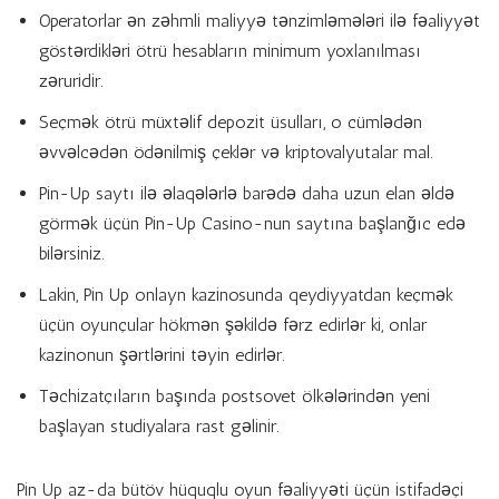
Operatorlar ən zəhmli maliyyə tənzimləmələri ilə fəaliyyət
göstərdikləri ötrü hesabların minimum yoxlanılması
zəruridir.
Seçmək ötrü müxtəlif depozit üsulları, o cümlədən
əvvəlcədən ödənilmiş çeklər və kriptovalyutalar mal.
Pin-Up saytı ilə əlaqələrlə barədə daha uzun elan əldə
görmək üçün Pin-Up Casino-nun saytına başlanğıc edə
bilərsiniz.
Lakin, Pin Up onlayn kazinosunda qeydiyyatdan keçmək
üçün oyunçular hökmən şəkildə fərz edirlər ki, onlar
kazinonun şərtlərini təyin edirlər.
Təchizatçıların başında postsovet ölkələrindən yeni
başlayan studiyalara rast gəlinir.
Pin Up az-da bütöv hüquqlu oyun fəaliyyəti üçün istifadəçi