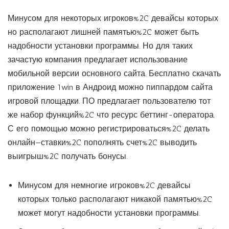
Минусом для некоторых игроков%2C девайсы которых
но располагают лишней памятью%2C может быть
надобности установки программы. Но для таких
зачастую компания предлагает использование
мобильной версии основного сайта. Бесплатно скачать
приложение 1win в Андроид можно пиппардом сайта
игровой площадки. ПО предлагает пользователю тот
же набор функций%2C что ресурс беттинг-оператора.
С его помощью можно регистрироваться%2C делать
онлайн—ставки%2C пополнять счет%2C выводить
выигрыш%2C получать бонусы.
Минусом для немногие игроков%2C девайсы
которых только располагают никакой памятью%2C
может могут надобности установки программы.