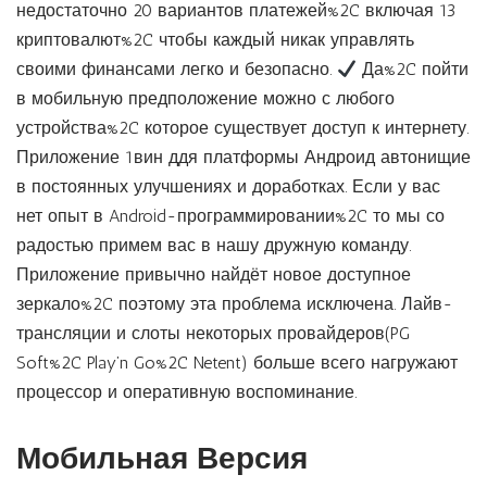
недостаточно 20 вариантов платежей%2C включая 13
криптовалют%2C чтобы каждый никак управлять
своими финансами легко и безопасно.
Да%2C пойти
в мобильную предположение можно с любого
устройства%2C которое существует доступ к интернету.
Приложение 1вин ддя платформы Андроид автонищие
в постоянных улучшениях и доработках. Если у вас
нет опыт в Android-программировании%2C то мы со
радостью примем вас в нашу дружную команду.
Приложение привычно найдёт новое доступное
зеркало%2C поэтому эта проблема исключена. Лайв-
трансляции и слоты некоторых провайдеров(PG
Soft%2C Play’n Go%2C Netent) больше всего нагружают
процессор и оперативную воспоминание.
Мобильная Версия