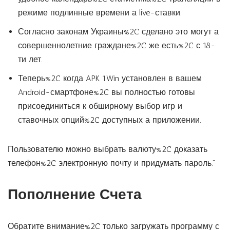
режиме подлинные времени а live-ставки.
Согласно законам Украины%2C сделано это могут а
совершеннолетние граждане%2C же есть%2C с 18-
ти лет.
Теперь%2C когда APK 1Win установлен в вашем
Android-смартфоне%2C вы полностью готовы
присоединиться к обширному выбор игр и
ставочных опций%2C доступных а приложении.
Пользователю можно выбрать валюту%2C доказать
телефон%2C электронную почту и придумать пароль.”
Пополнение Счета
Обратите внимание%2C только загружать программу с