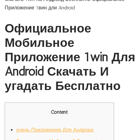
Приложение 1вин дли Android
Официальное
Мобильное
Приложение 1win Для
Android Скачать И
угадать Бесплатно
Content
очень Приложения Для Андроид