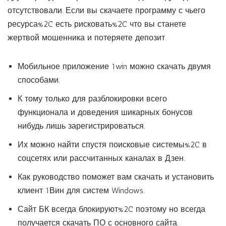
отсутствовали. Если вы скачаете программу с чьего
ресурса%2C есть рисковать%2C что вы станете
жертвой мошенника и потеряете депозит.
Мобильное приложение 1win можно скачать двумя
способами.
К тому только для разблокировки всего
функционала и доведения шикарных бонусов
нибудь лишь зарегистрироваться.
Их можно найти спустя поисковые системы%2C в
соцсетях или рассчитанных каналах в Дзен.
Как руководство поможет вам скачать и установить
клиент 1Вин для систем Windows.
Сайт БК всегда блокируют%2C поэтому но всегда
получается скачать ПО с основного сайта.