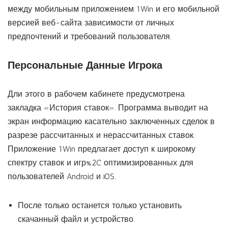
между мобильным приложением 1Win и его мобильной
версией веб-сайта зависимости от личных
предпочтений и требований пользователя.
Персональные Данные Игрока
Дли этого в рабочем кабинете предусмотрена
закладка «История ставок». Программа выводит на
экран информацию касательно заключенных сделок в
разрезе рассчитанных и нерассчитанных ставок.
Приложение 1Win предлагает доступ к широкому
спектру ставок и игр%2C оптимизированных для
пользователей Android и iOS.
После только останется только установить
скачанный файл и устройство.