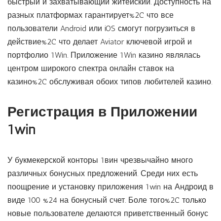
быстрый и захватывающий житейский. Доступность на
разных платформах гарантирует%2C что все
пользователи Android или iOS смогут погрузиться в
действие%2C что делает Aviator ключевой игрой и
портфолио 1Win. Приложение 1Win казино являлась
центром широкого спектра онлайн ставок на
казино%2C обслуживая обоих типов любителей казино.
Регистрация в Приложении
1win
У букмекерской конторы 1вин чрезвычайно много
различных бонусных предложений. Среди них есть
поощрение и установку приложения 1win на Андроид в
виде 100 %24 на бонусный счет. Боле того%2C только
новые пользователе делаются приветственный бонус