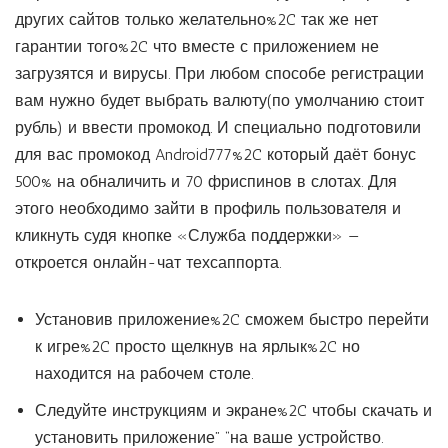
других сайтов только желательно%2C так же нет
гарантии того%2C что вместе с приложением не
загрузятся и вирусы. При любом способе регистрации
вам нужно будет выбрать валюту(по умолчанию стоит
рубль) и ввести промокод. И специально подготовили
для вас промокод Android777%2C который даёт бонус
500% на обналичить и 70 фриспинов в слотах. Для
этого необходимо зайти в профиль пользователя и
кликнуть судя кнопке «Служба поддержки» —
откроется онлайн-чат техсаппорта.
Установив приложение%2C сможем быстро перейти
к игре%2C просто щелкнув на ярлык%2C но
находится на рабочем столе.
Следуйте инструкциям и экране%2C чтобы скачать и
установить приложение” “на ваше устройство.