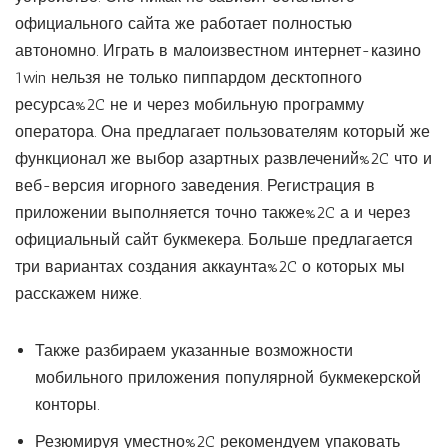
официального сайта же работает полностью
автономно. Играть в малоизвестном интернет-казино
1win нельзя не только пиппардом десктопного
ресурса%2C не и через мобильную программу
оператора. Она предлагает пользователям который же
функционал же выбор азартных развлечений%2C что и
веб-версия игорного заведения. Регистрация в
приложении выполняется точно также%2C а и через
официальный сайт букмекера. Больше предлагается
три вариантах создания аккаунта%2C о которых мы
расскажем ниже.
Также разбираем указанные возможности
мобильного приложения популярной букмекерской
конторы.
Резюмируя уместно%2C рекомендуем упаковать