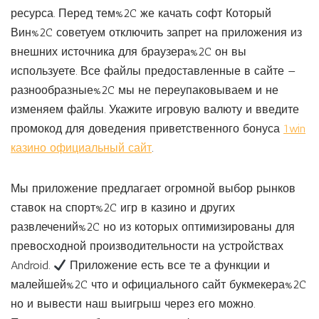
ресурса. Перед тем%2C же качать софт Который
Вин%2C советуем отключить запрет на приложения из
внешних источника для браузера%2C он вы
используете. Все файлы предоставленные в сайте —
разнообразные%2C мы не переупаковываем и не
изменяем файлы. Укажите игровую валюту и введите
промокод для доведения приветственного бонуса
1win
казино официальный сайт
.
Мы приложение предлагает огромной выбор рынков
ставок на спорт%2C игр в казино и других
развлечений%2C но из которых оптимизированы для
превосходной производительности на устройствах
Android.
Приложение есть все те а функции и
малейшей%2C что и официального сайт букмекера%2C
но и вывести наш выигрыш через его можно.