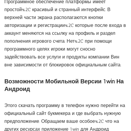
Программное обеспечение платформы имеет
простой%2C красивый и странный интерфейс. В
верхней части экрана располагаются кнопки
авторизации и регистрации%2C которые после входа в
аккаунт меняются на ссылку на профиль и раздел
пополнения игрового счета. Нет%2C при помощи
программного целях игроки могут сносно
задействовать все услуги и продукты компании Вин
вне зависимости от блокировок официальным сайта.
Возможности Мобильной Версии 1win На
Андроид
Этого скачать программу в телефон нужно перейти на
официальный сайт букмекера и где выбрать нужную
предположение. Обращаем ваше особое%2C что на
других ресурсах приложение 1win для Андроид