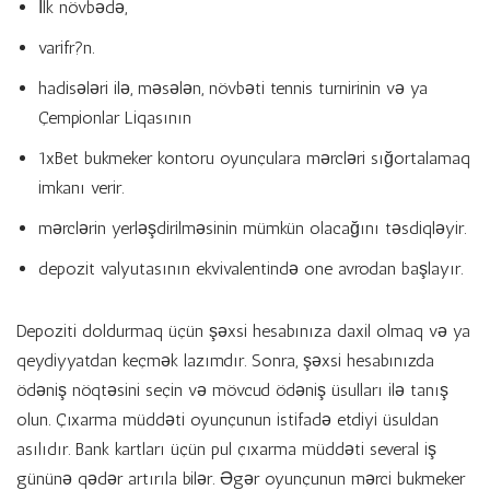
İlk növbədə,
varifr?n.
hadisələri ilə, məsələn, növbəti tennis turnirinin və ya
Çempionlar Liqasının
1xBet bukmeker kontoru oyunçulara mərcləri sığortalamaq
imkanı verir.
mərclərin yerləşdirilməsinin mümkün olacağını təsdiqləyir.
depozit valyutasının ekvivalentində one avrodan başlayır.
Depoziti doldurmaq üçün şəxsi hesabınıza daxil olmaq və ya
qeydiyyatdan keçmək lazımdır. Sonra, şəxsi hesabınızda
ödəniş nöqtəsini seçin və mövcud ödəniş üsulları ilə tanış
olun. Çıxarma müddəti oyunçunun istifadə etdiyi üsuldan
asılıdır. Bank kartları üçün pul çıxarma müddəti several iş
gününə qədər artırıla bilər. Əgər oyunçunun mərci bukmeker