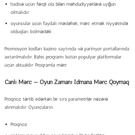
hadisə üçün fərqli ola bilən məhdudiyyətlərə uyğun
olmalıdır.
oyunçular üçün faydalı məsləhət, mərc etmək niyyətində
olduqları bölmədəki
Promosyon kodları kazino saytında və partnyor portallarında
axtarılmalıdır. Bahis proqramı bütün populyar platformalar
üçün aktualdır. Proqramla mərc
Canlı Mərc — Oyun Zamanı Idmana Mərc Qoymaq
Proqnoz tərtib edərkən bir sıra parametrlər nəzərə
alınmalıdır. Oyunçuların
Proqnoz