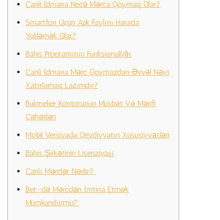
Canli Idmana Necə Mərca Qoymaq Olar?
Smartfon Üçün Apk Faylını Harada
Yükləmək Olar?
Bahis Proqramının Funksionallığı
Canli Idmana Mərc Qoymazdan Əvvəl Nəyi
Xatırlamaq Lazımdır?
Bukmeker Kontorunun Müsbət Və Mənfi
Cəhətləri
Mobil Versiyada Qeydiyyatın Xüsusiyyətləri
Bahis Şirkətinin Lisenziyası
Canlı Mərclər Nədir?
Bet-də Mərcdən Imtina Etmək
Mümkündürmü?”