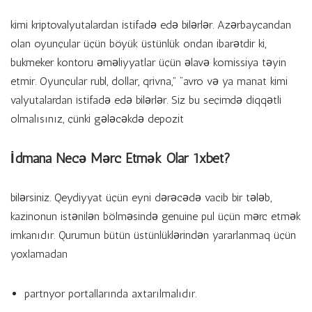
kimi kriptovalyutalardan istifadə edə bilərlər. Azərbaycandan
olan oyunçular üçün böyük üstünlük ondan ibarətdir ki,
bukmeker kontoru əməliyyatlar üçün əlavə komissiya təyin
etmir. Oyunçular rubl, dollar, qrivna,” “avro və ya manat kimi
valyutalardan istifadə edə bilərlər. Siz bu seçimdə diqqətli
olmalısınız, çünki gələcəkdə depozit
İdmana Necə Mərc Etmək Olar 1xbet?
bilərsiniz. Qeydiyyat üçün eyni dərəcədə vacib bir tələb,
kazinonun istənilən bölməsində genuine pul üçün mərc etmək
imkanıdır. Qurumun bütün üstünlüklərindən yararlanmaq üçün
yoxlamadan
partnyor portallarında axtarılmalıdır.