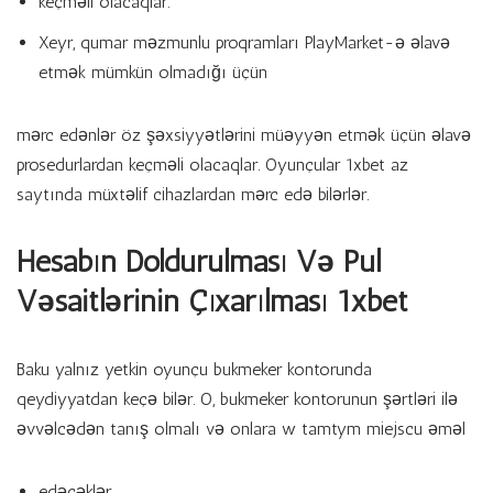
keçməli olacaqlar.
Xeyr, qumar məzmunlu proqramları PlayMarket-ə əlavə
etmək mümkün olmadığı üçün
mərc edənlər öz şəxsiyyətlərini müəyyən etmək üçün əlavə
prosedurlardan keçməli olacaqlar. Oyunçular 1xbet az
saytında müxtəlif cihazlardan mərc edə bilərlər.
Hesabın Doldurulması Və Pul
Vəsaitlərinin Çıxarılması 1xbet
Baku yalnız yetkin oyunçu bukmeker kontorunda
qeydiyyatdan keçə bilər. O, bukmeker kontorunun şərtləri ilə
əvvəlcədən tanış olmalı və onlara w tamtym miejscu əməl
edəcəklər.