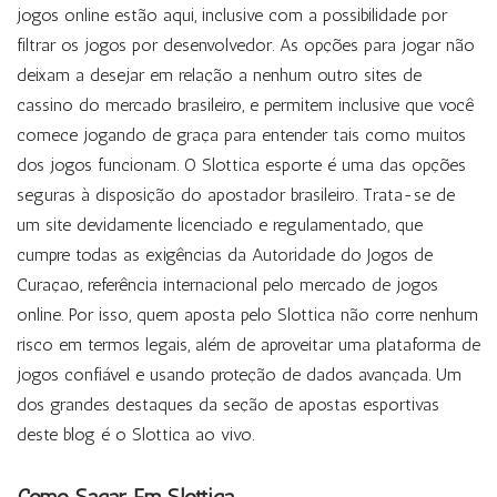
jogos online estão aqui, inclusive com a possibilidade por
filtrar os jogos por desenvolvedor. As opções para jogar não
deixam a desejar em relação a nenhum outro sites de
cassino do mercado brasileiro, e permitem inclusive que você
comece jogando de graça para entender tais como muitos
dos jogos funcionam. O Slottica esporte é uma das opções
seguras à disposição do apostador brasileiro. Trata-se de
um site devidamente licenciado e regulamentado, que
cumpre todas as exigências da Autoridade do Jogos de
Curaçao, referência internacional pelo mercado de jogos
online. Por isso, quem aposta pelo Slottica não corre nenhum
risco em termos legais, além de aproveitar uma plataforma de
jogos confiável e usando proteção de dados avançada. Um
dos grandes destaques da seção de apostas esportivas
deste blog é o Slottica ao vivo.