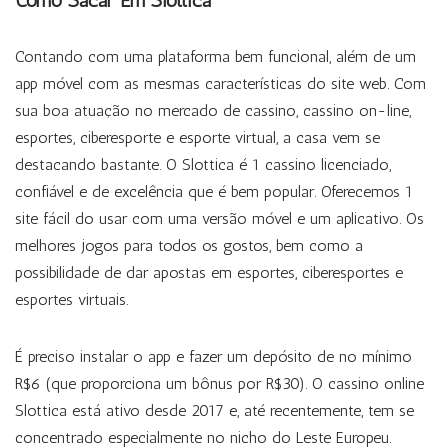
Como Sacar Em Slottica
Contando com uma plataforma bem funcional, além de um
app móvel com as mesmas características do site web. Com
sua boa atuação no mercado de cassino, cassino on-line,
esportes, ciberesporte e esporte virtual, a casa vem se
destacando bastante. O Slottica é 1 cassino licenciado,
confiável e de excelência que é bem popular. Oferecemos 1
site fácil do usar com uma versão móvel e um aplicativo. Os
melhores jogos para todos os gostos, bem como a
possibilidade de dar apostas em esportes, ciberesportes e
esportes virtuais.
É preciso instalar o app e fazer um depósito de no mínimo
R$6 (que proporciona um bônus por R$30). O cassino online
Slottica está ativo desde 2017 e, até recentemente, tem se
concentrado especialmente no nicho do Leste Europeu.