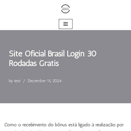
Skip
to
content
Site Oficial Brasil Login 30
Rodadas Grátis
by
test
December 15, 2024
Como o recebimento do bônus está ligado à realização por