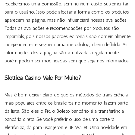
receberemos uma comissão, sem nenhum custo suplementar
para o usuário. Isso pode afectar a forma como os produtos
aparecem na página, mas não influenciará nossas avaliações.
Todas as avaliações e recomendações por produtos são
imparciais, pois nossos padrões editoriais são comercialmente
independentes e seguem uma metodologia bem definida. As
informações desta página são atualizadas regularmente,
porém podem ser modificadas sem que sejamos informados.
Slottica Casino Vale Por Muito?
Mas é bom deixar claro de que os métodos de transferência
mais populares entre os brasileiros no momento fazem parte
da lista. São eles o Pix, o Boleto bancário é a transferência
bancária direta. Se você preferir o uso de uma carteira
eletrônica, dá para usar Jeton e BP Wallet. Uma novidade em