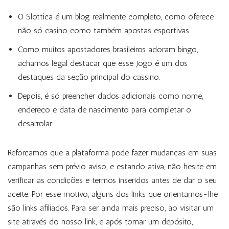
O Slottica é um blog realmente completo, como oferece
não só casino como também apostas esportivas.
Como muitos apostadores brasileiros adoram bingo,
achamos legal destacar que esse jogo é um dos
destaques da seção principal do cassino.
Depois, é só preencher dados adicionais como nome,
endereço e data de nascimento para completar o
desarrolar.
Reforçamos que a plataforma pode fazer mudanças em suas
campanhas sem prévio aviso, e estando ativa, não hesite em
verificar as condições e termos inseridos antes de dar o seu
aceite. Por esse motivo, alguns dos links que orientamos-lhe
são links afiliados. Para ser ainda mais preciso, ao visitar um
site através do nosso link, e após tomar um depósito,