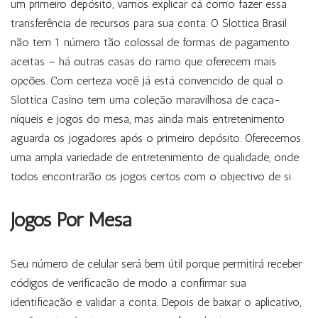
um primeiro depósito, vamos explicar cá como fazer essa
transferência de recursos para sua conta. O Slottica Brasil
não tem 1 número tão colossal de formas de pagamento
aceitas – há outras casas do ramo que oferecem mais
opções. Com certeza você já está convencido de qual o
Slottica Casino tem uma coleção maravilhosa de caça-
níqueis e jogos do mesa, mas ainda mais entretenimento
aguarda os jogadores após o primeiro depósito. Oferecemos
uma ampla variedade de entretenimento de qualidade, onde
todos encontrarão os jogos certos com o objectivo de si.
Jogos Por Mesa
Seu número de celular será bem útil porque permitirá receber
códigos de verificação de modo a confirmar sua
identificação e validar a conta. Depois de baixar o aplicativo,