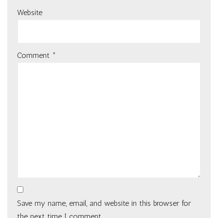
Website
Comment
*
Save my name, email, and website in this browser for
the next time I comment.