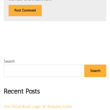
Search
Search
Recent Posts
Site Oficial Brasil Login 30 Rodadas Grátis