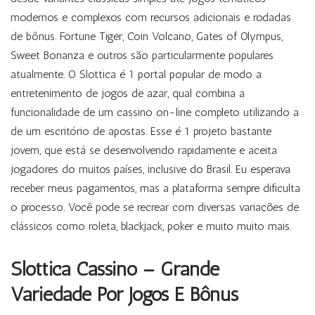
modernos e complexos com recursos adicionais e rodadas
de bônus. Fortune Tiger, Coin Volcano, Gates of Olympus,
Sweet Bonanza e outros são particularmente populares
atualmente. O Slottica é 1 portal popular de modo a
entretenimento de jogos de azar, qual combina a
funcionalidade de um cassino on-line completo utilizando a
de um escritório de apostas. Esse é 1 projeto bastante
jovem, que está se desenvolvendo rapidamente e aceita
jogadores do muitos países, inclusive do Brasil. Eu esperava
receber meus pagamentos, mas a plataforma sempre dificulta
o processo. Você pode se recrear com diversas variações de
clássicos como roleta, blackjack, poker e muito muito mais.
Slottica Cassino – Grande
Variedade Por Jogos E Bônus