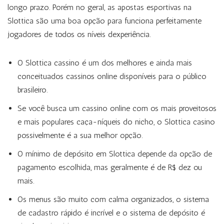
longo prazo. Porém no geral, as apostas esportivas na
Slottica são uma boa opção para funciona perfeitamente
jogadores de todos os níveis dexperiência.
O Slottica cassino é um dos melhores e ainda mais
conceituados cassinos online disponíveis para o público
brasileiro.
Se você busca um cassino online com os mais proveitosos
e mais populares caça-níqueis do nicho, o Slottica casino
possivelmente é a sua melhor opção.
O mínimo de depósito em Slottica depende da opção de
pagamento escolhida, mas geralmente é de R$ dez ou
mais.
Os menus são muito com calma organizados, o sistema
de cadastro rápido é incrível e o sistema de depósito é