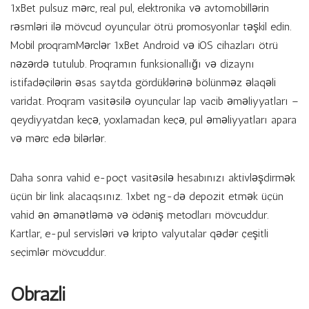
1xBet pulsuz mərc, real pul, elektronika və avtomobillərin
rəsmləri ilə mövcud oyunçular ötrü promosyonlar təşkil edin.
Mobil proqramMərclər 1xBet Android və iOS cihazları ötrü
nəzərdə tutulub. Proqramın funksionallığı və dizaynı
istifadəçilərin əsas saytda gördüklərinə bölünməz əlaqəli
varidat. Proqram vasitəsilə oyunçular lap vacib əməliyyatları –
qeydiyyatdan keçə, yoxlamadan keçə, pul əməliyyatları apara
və mərc edə bilərlər.
Daha sonra vahid e-poçt vasitəsilə hesabınızı aktivləşdirmək
üçün bir link alacaqsınız. 1xbet ng-də depozit etmək üçün
vahid ən əmanətləmə və ödəniş metodları mövcuddur.
Kartlar, e-pul servisləri və kripto valyutalar qədər çeşitli
seçimlər mövcuddur.
Obrazli