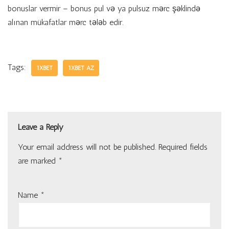
bonuslar vermir – bonus pul və ya pulsuz mərc şəklində
alınan mükafatlar mərc tələb edir.
Tags:
1XBET
1XBET AZ
Leave a Reply
Your email address will not be published.
Required fields
are marked
*
Name
*