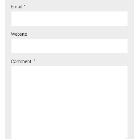
Email
*
Website
Comment
*