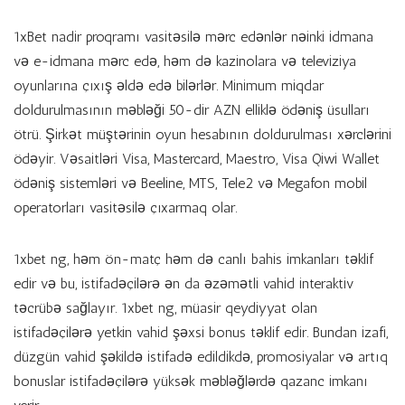
1xBet nadir proqramı vasitəsilə mərc edənlər nəinki idmana
və e-idmana mərc edə, həm də kazinolara və televiziya
oyunlarına çıxış əldə edə bilərlər. Minimum miqdar
doldurulmasının məbləği 50-dir AZN elliklə ödəniş üsulları
ötrü. Şirkət müştərinin oyun hesabının doldurulması xərclərini
ödəyir. Vəsaitləri Visa, Mastercard, Maestro, Visa Qiwi Wallet
ödəniş sistemləri və Beeline, MTS, Tele2 və Megafon mobil
operatorları vasitəsilə çıxarmaq olar.
1xbet ng, həm ön-matç həm də canlı bahis imkanları təklif
edir və bu, istifadəçilərə ən da əzəmətli vahid interaktiv
təcrübə sağlayır. 1xbet ng, müasir qeydiyyat olan
istifadəçilərə yetkin vahid şəxsi bonus təklif edir. Bundan izafi,
düzgün vahid şəkildə istifadə edildikdə, promosiyalar və artıq
bonuslar istifadəçilərə yüksək məbləğlərdə qazanc imkanı