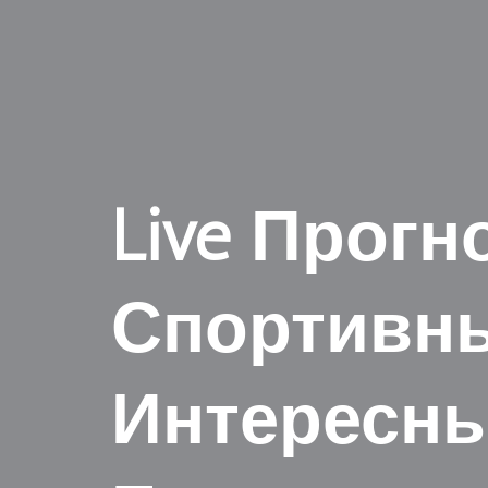
Live Прогн
Спортивн
Интересны