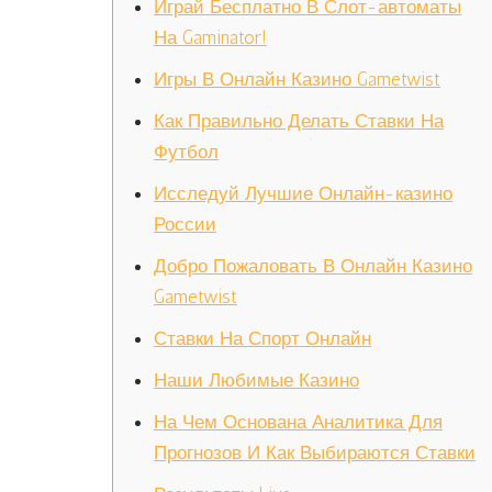
Играй Бесплатно В Слот-автоматы
На Gaminator!
Игры В Онлайн Казино Gametwist
Как Правильно Делать Ставки На
Футбол
Исследуй Лучшие Онлайн-казино
России
Добро Пожаловать В Онлайн Казино
Gametwist
Ставки На Спорт Онлайн
Наши Любимые Казино
На Чем Основана Аналитика Для
Прогнозов И Как Выбираются Ставки