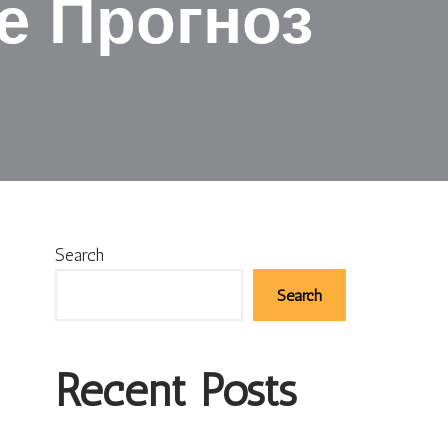
е Прогноз
Search
Search
Recent Posts