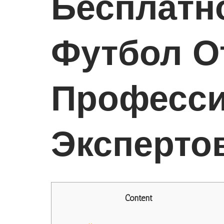
Бесплатн
Футбол О
Професс
Эксперто
Content