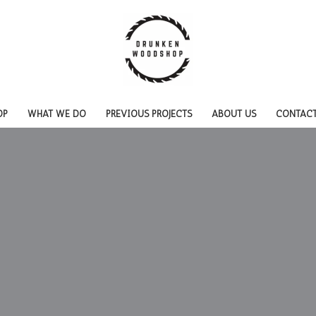
OP
WHAT WE DO
PREVIOUS PROJECTS
ABOUT US
CONTACT