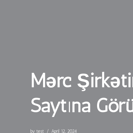
Mərc Şirkət
Saytına Gör
by
test
April 12, 2024