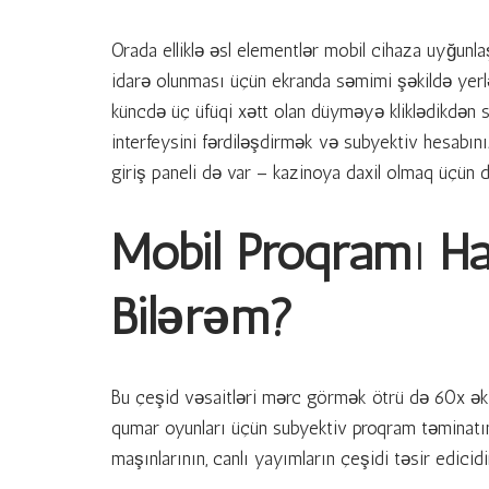
Orada elliklə əsl elementlər mobil cihaza uyğunl
idarə olunması üçün ekranda səmimi şəkildə yerlə
küncdə üç üfüqi xətt olan düyməyə kliklədikdən so
interfeysini fərdiləşdirmək və subyektiv hesabın
giriş paneli də var – kazinoya daxil olmaq üçün d
Mobil Proqramı H
Bilərəm?
Bu çeşid vəsaitləri mərc görmək ötrü də 60x ək
qumar oyunları üçün subyektiv proqram təminatını
maşınlarının, canlı yayımların çeşidi təsir edicidi