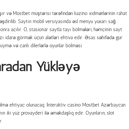
aşır və Mostbet müştərisi tərəfindən kazino xidmətlərinin rahat
şdirilib. Saytın mobil versiyasında əsl menyu yuxarı sağ
nra açılır. O, stasionar saytla tayı bölmələri, həmçinin sayt
ızı idarə görmək üçün alətləri ehtiva edir. Əsas səhifədə gur
üymə və canlı dilerlərlə oyunlar bölməsi.
aradan Yükləyə
ilmə ehtiyac olunacaq. İnteraktiv casino Mostbet Azərbaycan
n iki yüz provayderi ilə əməkdaşlıq edir. Oyunların, slot
r.