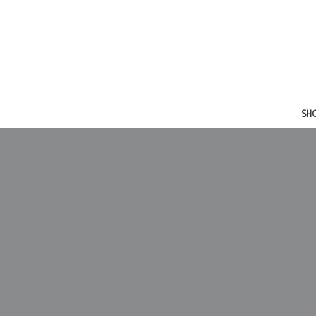
Skip
to
content
SH