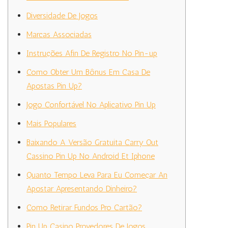
Diversidade De Jogos
Marcas Associadas
Instruções Afin De Registro No Pin-up
Como Obter Um Bônus Em Casa De
Apostas Pin Up?
Jogo Confortável No Aplicativo Pin Up
Mais Populares
Baixando A Versão Gratuita Carry Out
Cassino Pin Up No Android Et Iphone
Quanto Tempo Leva Para Eu Começar An
Apostar Apresentando Dinheiro?
Como Retirar Fundos Pro Cartão?
Pin Up Casino Provedores De Jogos