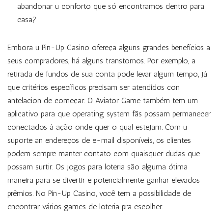
abandonar u conforto que só encontramos dentro para
casa?
Embora u Pin-Up Casino ofereça alguns grandes benefícios a
seus compradores, há alguns transtornos. Por exemplo, a
retirada de fundos de sua conta pode levar algum tempo, já
que critérios específicos precisam ser atendidos con
antelacion de começar. O Aviator Game também tem um
aplicativo para que operating system fãs possam permanecer
conectados à ação onde quer o qual estejam. Com u
suporte an endereços de e-mail disponíveis, os clientes
podem sempre manter contato com quaisquer dudas que
possam surtir. Os jogos para loteria são alguma ótima
maneira para se divertir e potencialmente ganhar elevados
prêmios. No Pin-Up Casino, você tem a possibilidade de
encontrar vários games de loteria pra escolher.