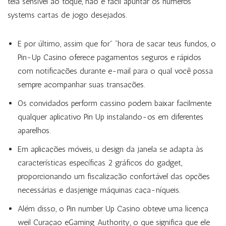
tela sensível ao toque, não é fácil apuntar os números
systems cartas de jogo desejados.
E por último, assim que for” “hora de sacar teus fundos, o
Pin-Up Casino oferece pagamentos seguros e rápidos
com notificações durante e-mail para o qual você possa
sempre acompanhar suas transações.
Os convidados perform cassino podem baixar facilmente
qualquer aplicativo Pin Up instalando-os em diferentes
aparelhos.
Em aplicações móveis, u design da janela se adapta às
características específicas 2 gráficos do gadget,
proporcionando um fiscalização confortável das opções
necessárias e dasjenige máquinas caça-níqueis.
Além disso, o Pin number Up Casino obteve uma licença
weil Curaçao eGaming Authority, o que significa que ele