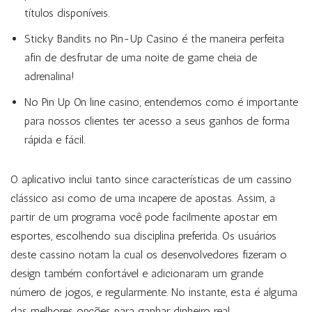
títulos disponíveis.
Sticky Bandits no Pin-Up Casino é the maneira perfeita
afin de desfrutar de uma noite de game cheia de
adrenalina!
No Pin Up On line casino, entendemos como é importante
para nossos clientes ter acesso a seus ganhos de forma
rápida e fácil.
O aplicativo inclui tanto since características de um cassino
clássico asi como de uma incapere de apostas. Assim, a
partir de um programa você pode facilmente apostar em
esportes, escolhendo sua disciplina preferida. Os usuários
deste cassino notam la cual os desenvolvedores fizeram o
design também confortável e adicionaram um grande
número de jogos, e regularmente. No instante, esta é alguma
das melhores opções para ganhar dinheiro real.