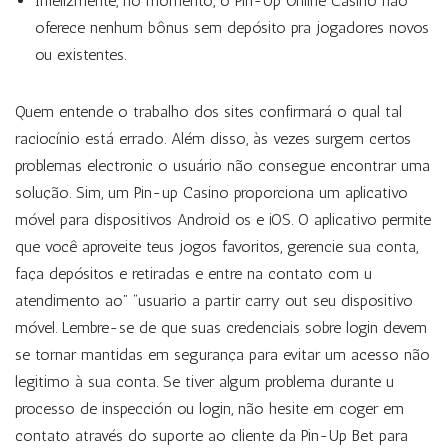
Infelizmente, no momento, o Pin-Up Online Casino não
oferece nenhum bônus sem depósito pra jogadores novos
ou existentes.
Quem entende o trabalho dos sites confirmará o qual tal
raciocínio está errado. Além disso, às vezes surgem certos
problemas electronic o usuário não consegue encontrar uma
solução. Sim, um Pin-up Casino proporciona um aplicativo
móvel para dispositivos Android os e iOS. O aplicativo permite
que você aproveite teus jogos favoritos, gerencie sua conta,
faça depósitos e retiradas e entre na contato com u
atendimento ao” “usuario a partir carry out seu dispositivo
móvel. Lembre-se de que suas credenciais sobre login devem
se tornar mantidas em segurança para evitar um acesso não
legitimo à sua conta. Se tiver algum problema durante u
processo de inspección ou login, não hesite em coger em
contato através do suporte ao cliente da Pin-Up Bet para