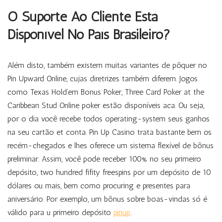
O Suporte Ao Cliente Está
Disponível No País Brasileiro?
Além disto, também existem muitas variantes de pôquer no
Pin Upward Online, cujas diretrizes também diferem. Jogos
como Texas Hold’em Bonus Poker, Three Card Poker at the
Caribbean Stud Online poker estão disponíveis aca. Ou seja,
por o dia você recebe todos operating-system seus ganhos
na seu cartão et conta. Pin Up Casino trata bastante bem os
recém-chegados e lhes oferece um sistema flexível de bônus
preliminar. Assim, você pode receber 100% no seu primeiro
depósito, two hundred fifity freespins por um depósito de 10
dólares ou mais, bem como procuring e presentes para
aniversário. Por exemplo, um bônus sobre boas-vindas só é
válido para u primeiro depósito
pinup
.