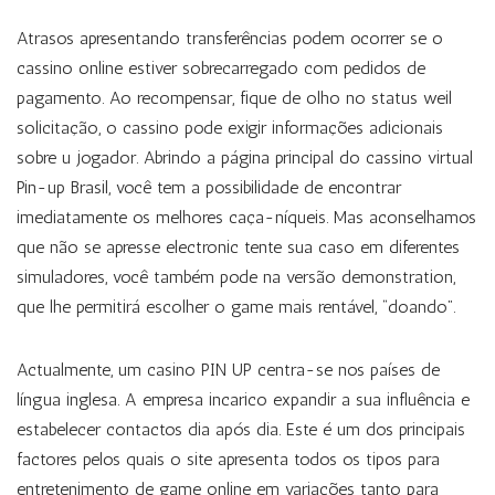
Atrasos apresentando transferências podem ocorrer se o
cassino online estiver sobrecarregado com pedidos de
pagamento. Ao recompensar, fique de olho no status weil
solicitação, o cassino pode exigir informações adicionais
sobre u jogador. Abrindo a página principal do cassino virtual
Pin-up Brasil, você tem a possibilidade de encontrar
imediatamente os melhores caça-níqueis. Mas aconselhamos
que não se apresse electronic tente sua caso em diferentes
simuladores, você também pode na versão demonstration,
que lhe permitirá escolher o game mais rentável, “doando”.
Actualmente, um casino PIN UP centra-se nos países de
língua inglesa. A empresa incarico expandir a sua influência e
estabelecer contactos dia após dia. Este é um dos principais
factores pelos quais o site apresenta todos os tipos para
entretenimento de game online em variações tanto para