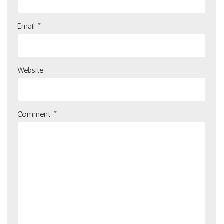
Email
*
Website
Comment
*