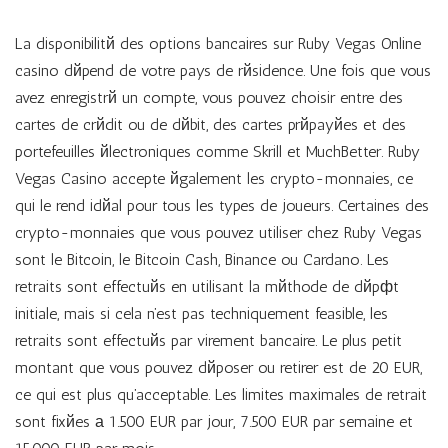
La disponibilitй des options bancaires sur Ruby Vegas Online
casino dйpend de votre pays de rйsidence. Une fois que vous
avez enregistrй un compte, vous pouvez choisir entre des
cartes de crйdit ou de dйbit, des cartes prйpayйes et des
portefeuilles йlectroniques comme Skrill et MuchBetter. Ruby
Vegas Casino accepte йgalement les crypto-monnaies, ce
qui le rend idйal pour tous les types de joueurs. Certaines des
crypto-monnaies que vous pouvez utiliser chez Ruby Vegas
sont le Bitcoin, le Bitcoin Cash, Binance ou Cardano. Les
retraits sont effectuйs en utilisant la mйthode de dйpфt
initiale, mais si cela n’est pas techniquement feasible, les
retraits sont effectuйs par virement bancaire. Le plus petit
montant que vous pouvez dйposer ou retirer est de 20 EUR,
ce qui est plus qu’acceptable. Les limites maximales de retrait
sont fixйes а 1.500 EUR par jour, 7.500 EUR par semaine et