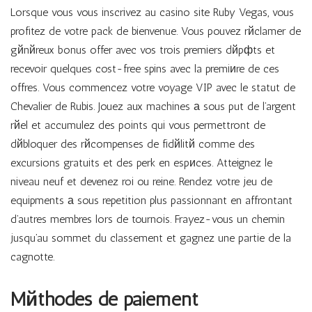
Lorsque vous vous inscrivez au casino site Ruby Vegas, vous
profitez de votre pack de bienvenue. Vous pouvez rйclamer de
gйnйreux bonus offer avec vos trois premiers dйpфts et
recevoir quelques cost-free spins avec la premiиre de ces
offres. Vous commencez votre voyage VIP avec le statut de
Chevalier de Rubis. Jouez aux machines а sous put de l’argent
rйel et accumulez des points qui vous permettront de
dйbloquer des rйcompenses de fidйlitй comme des
excursions gratuits et des perk en espиces. Atteignez le
niveau neuf et devenez roi ou reine. Rendez votre jeu de
equipments а sous repetition plus passionnant en affrontant
d’autres membres lors de tournois. Frayez-vous un chemin
jusqu’au sommet du classement et gagnez une partie de la
cagnotte.
Mйthodes de paiement