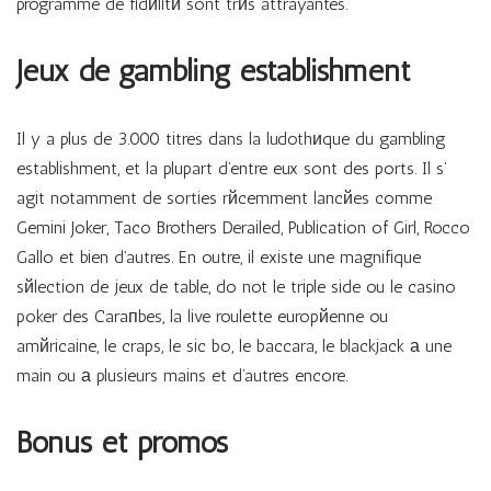
programme de fidйlitй sont trиs attrayantes.
Jeux de gambling establishment
Il y a plus de 3.000 titres dans la ludothиque du gambling
establishment, et la plupart d’entre eux sont des ports. Il s’
agit notamment de sorties rйcemment lancйes comme
Gemini Joker, Taco Brothers Derailed, Publication of Girl, Rocco
Gallo et bien d’autres. En outre, il existe une magnifique
sйlection de jeux de table, do not le triple side ou le casino
poker des Caraпbes, la live roulette europйenne ou
amйricaine, le craps, le sic bo, le baccara, le blackjack а une
main ou а plusieurs mains et d’autres encore.
Bonus et promos