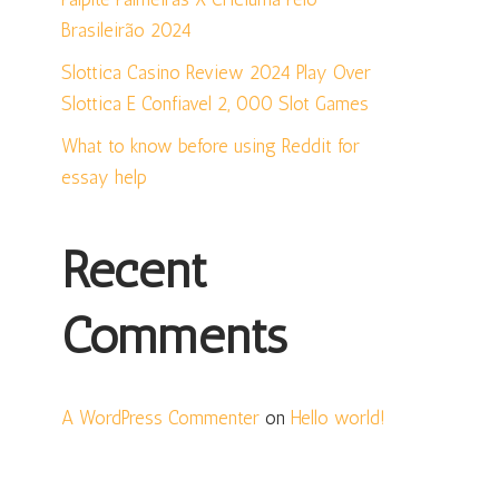
Brasileirão 2024
Slottica Casino Review 2024 Play Over
Slottica E Confiavel 2, 000 Slot Games
What to know before using Reddit for
essay help
Recent
Comments
A WordPress Commenter
on
Hello world!