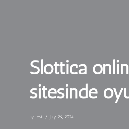
Slottica onli
sitesinde oyu
by
test
July 26, 2024