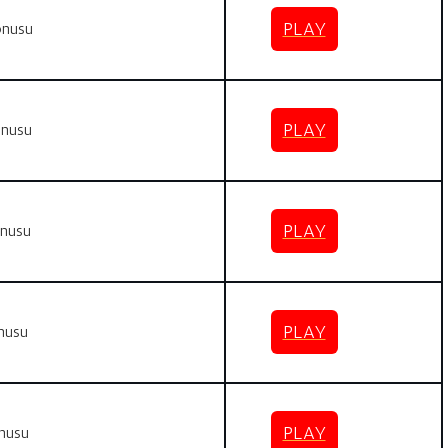
PLAY
nusu
PLAY
nusu
PLAY
nusu
PLAY
nusu
PLAY
nusu