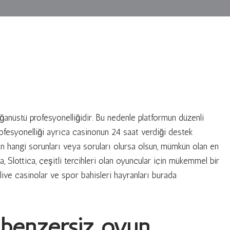
ağanüstü profesyonelliğidir. Bu nedenle platformun düzenli
ofesyonelliği ayrıca casinonun 24 saat verdiği destek
n hangi sorunları veya soruları olursa olsun, mümkün olan en
 Slottica, çeşitli tercihleri olan oyuncular için mükemmel bir
 live casinolar ve spor bahisleri hayranları burada
a benzersiz oyun