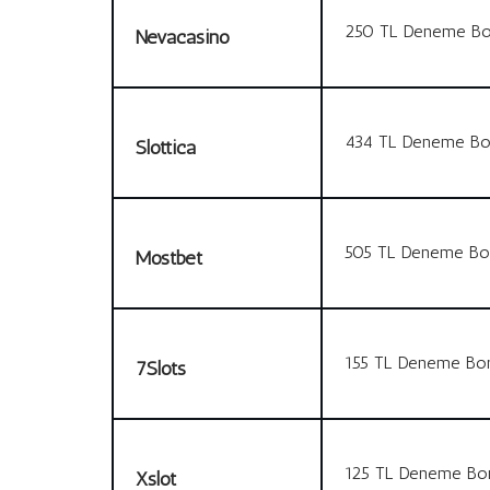
250 TL Deneme Bo
Nevacasino
434 TL Deneme Bo
Slottica
505 TL Deneme Bo
Mostbet
155 TL Deneme Bo
7Slots
125 TL Deneme Bo
Xslot