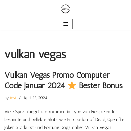
Skip
to
content
vulkan vegas
Vulkan Vegas Promo Computer
Code Januar 2024
Bester Bonus
by
test
April 15, 2024
Viele Spezialangebote kommen in Type von Freispielen für
bekannte und beliebte Slots wie Publication of Dead, Open fire
Joker, Starburst und Fortune Dogs daher. Vulkan Vegas