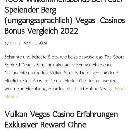
Speiender Berg
(umgangssprachlich) Vegas ️ Casinos
Bonus Vergleich 2022
by
test
April 13, 2024
Bekannte und beliebte Slots, wie beispielsweise das Top Sport
Book of Dead, könnt Ihr dabei auf vielen verschiedenen
Casinoseiten antreffen. Vulkan Sin city bietet verschiedene
Möglichkeiten, Apps im Demo-Modus über testen, weniger
wenn eine Einzahlung erforderlich ist. Bei Vulkan Vegas…
Read
More »
Vulkan Vegas Casino Erfahrungen
Exklusiver Reward Ohne