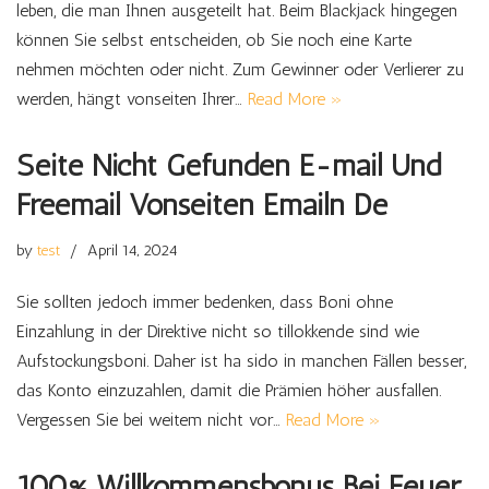
leben, die man Ihnen ausgeteilt hat. Beim Blackjack hingegen
können Sie selbst entscheiden, ob Sie noch eine Karte
nehmen möchten oder nicht. Zum Gewinner oder Verlierer zu
werden, hängt vonseiten Ihrer…
Read More »
Seite Nicht Gefunden E-mail Und
Freemail Vonseiten Emailn De
by
test
April 14, 2024
Sie sollten jedoch immer bedenken, dass Boni ohne
Einzahlung in der Direktive nicht so tillokkende sind wie
Aufstockungsboni. Daher ist ha sido in manchen Fällen besser,
das Konto einzuzahlen, damit die Prämien höher ausfallen.
Vergessen Sie bei weitem nicht vor…
Read More »
100% Willkommensbonus Bei Feuer