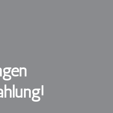
ngen
ahlung!