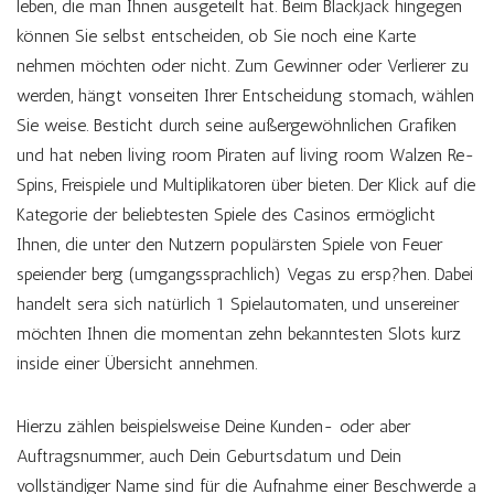
leben, die man Ihnen ausgeteilt hat. Beim Blackjack hingegen
können Sie selbst entscheiden, ob Sie noch eine Karte
nehmen möchten oder nicht. Zum Gewinner oder Verlierer zu
werden, hängt vonseiten Ihrer Entscheidung stomach, wählen
Sie weise. Besticht durch seine außergewöhnlichen Grafiken
und hat neben living room Piraten auf living room Walzen Re-
Spins, Freispiele und Multiplikatoren über bieten. Der Klick auf die
Kategorie der beliebtesten Spiele des Casinos ermöglicht
Ihnen, die unter den Nutzern populärsten Spiele von Feuer
speiender berg (umgangssprachlich) Vegas zu ersp?hen. Dabei
handelt sera sich natürlich 1 Spielautomaten, und unsereiner
möchten Ihnen die momentan zehn bekanntesten Slots kurz
inside einer Übersicht annehmen.
Hierzu zählen beispielsweise Deine Kunden- oder aber
Auftragsnummer, auch Dein Geburtsdatum und Dein
vollständiger Name sind für die Aufnahme einer Beschwerde a