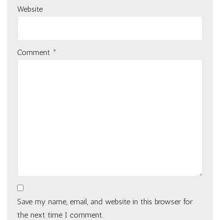
Website
Comment
*
Save my name, email, and website in this browser for
the next time I comment.