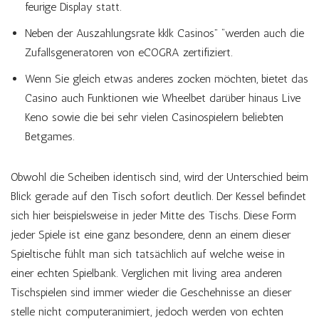
feurige Display statt.
Neben der Auszahlungsrate kklk Casinos” “werden auch die
Zufallsgeneratoren von eCOGRA zertifiziert.
Wenn Sie gleich etwas anderes zocken möchten, bietet das
Casino auch Funktionen wie Wheelbet darüber hinaus Live
Keno sowie die bei sehr vielen Casinospielern beliebten
Betgames.
Obwohl die Scheiben identisch sind, wird der Unterschied beim
Blick gerade auf den Tisch sofort deutlich. Der Kessel befindet
sich hier beispielsweise in jeder Mitte des Tischs. Diese Form
jeder Spiele ist eine ganz besondere, denn an einem dieser
Spieltische fühlt man sich tatsächlich auf welche weise in
einer echten Spielbank. Verglichen mit living area anderen
Tischspielen sind immer wieder die Geschehnisse an dieser
stelle nicht computeranimiert, jedoch werden von echten