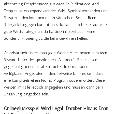
gleichzeitig Freispielrunden auslösen. In Publications And
Temples ist ein expandierendes Wild-Symbol vorhanden und
Freispielrunden kommen mit zusätzlichem Bonus. Beim
Blackjack hingegen kommt ha sido tatsächlich eher auf eine
gute Wettstrategie an, da ha sido im Spiel auch keine
Sonderfunktionen gibt, die beim Gewinnen helfen.
Grundsätzlich findet man jede Woche einen neuen zufälligen
Reward. Unter der spezifischen „Aktionen“-Seite lassen
gegenseitig jederzeit alle aktuellen Informationen zu
verfügbaren Angeboten finden. Teilweise kann es sein, dass
eine Kampfpreis einen Promo Program code erfordert. Diese
werden im Falle jedoch angegeben und müssen dann bei 1
Einzahlung eingetippt sein.
Onlineglücksspiel Wird Legal: Darüber Hinaus Dann