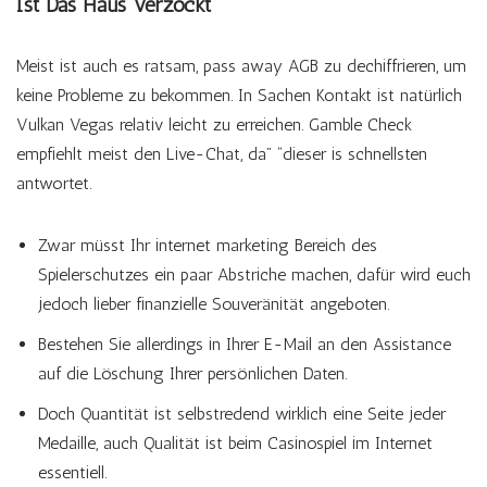
Ist Das Haus Verzockt
Meist ist auch es ratsam, pass away AGB zu dechiffrieren, um
keine Probleme zu bekommen. In Sachen Kontakt ist natürlich
Vulkan Vegas relativ leicht zu erreichen. Gamble Check
empfiehlt meist den Live-Chat, da” “dieser is schnellsten
antwortet.
Zwar müsst Ihr internet marketing Bereich des
Spielerschutzes ein paar Abstriche machen, dafür wird euch
jedoch lieber finanzielle Souveränität angeboten.
Bestehen Sie allerdings in Ihrer E-Mail an den Assistance
auf die Löschung Ihrer persönlichen Daten.
Doch Quantität ist selbstredend wirklich eine Seite jeder
Medaille, auch Qualität ist beim Casinospiel im Internet
essentiell.