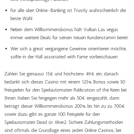
Für alle über Online-Banking ist Trustly wahrscheinlich die
beste Wahl.
Neben dem Willkommensbonus hält Vulkan Las vegas
immer weitere Deals für seinen treuen Kundenstamm bereit.
Wer sich a great vergangene Gewinne orientieren möchte,
sollte in der Hall associated with Fame vorbeischauen.
Zahlen Sie genauso 15€ und höchstens 49€ ein, danach
bedankt sich dieses Casino mit einem 125% Bonus sowie 50
Freispielen für den Spielautomaten Publication of the Keen bei
Ihnen. Haben Sie hingegen mehr als 50€ eingezahlt, dann
beträgt dieser Willkommensbonus 200% bis hin zu zu 700€
sowie dazu gibt es ganze 100 Freispiele für den
Spielautomaten Dead or Alive2. Sichere Zahlungsmethoden
sind oftmals die Grundlage eines jeden Online Casinos, bei