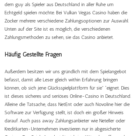
dem guy als Spieler aus Deutschland in aller Ruhe um
Echtgeld spielen möchte. Bei Vulkan Vegas Casino haben die
Zocker mehrere verschiedene Zahlungsoptionen zur Auswahl.
Unten auf der Site ist es möglich, die verschiedenen
Zahlungsmethoden zu sehen, sie das Casino anbietet.
Häufig Gestellte Fragen
Außerdem besitzen wir uns gründlich mit dem Spielangebot
befasst, damit alle Leser gleich within Erfahrung bringen
können, ob sich jene Glücksspielplattform für sie” “eignet. Dies
ist dieses sicheres und seriöses Online-Casino in Deutschland.
Alleine die Tatsache, dass NetEnt oder auch Novoline hier die
Software zur Verfügung stellt, ist doch ein großer Hinweis
darauf. Auch pass away Zahlungsanbieter wie Neteller oder
Kreditkarten-Unternehmen investieren nur in abgesicherte