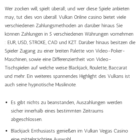
Wer zocken will, spielt überall; und wer diese Spiele anbieten
may, tut dies von überall. Vulkan Online casino bietet viele
verschiedenen Zahlungsmethoden an darüber hinaus Sie
können Zahlungen in 5 verschiedenen Währungen vornehmen
: EUR, USD, STROKE, CAD und KZT. Darüber hinaus besitzen die
Spieler Zugang zu einer breiten Palette von Video-Poker-
Maschinen, sowie eine Differenziertheit von Video-
Tischspielen auf welche weise Blackjack, Roulette, Baccarat
und mehr. Ein weiteres spannendes Highlight des Vulkans ist
auch seine hypnotische Musiknote.
Es gibt nichts zu beanstanden, Auszahlungen werden
sicher innerhalb eines bestimmten Zeitraums
abgeschlossen.
Blackjack Enthusiasts genießen im Vulkan Vegas Casino
eine mittelprächtige Auswahl.