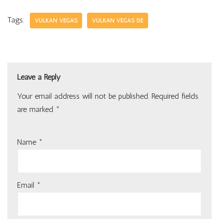
Tags:
VULKAN VEGAS
VULKAN VEGAS DE
Leave a Reply
Your email address will not be published.
Required fields
are marked
*
Name
*
Email
*