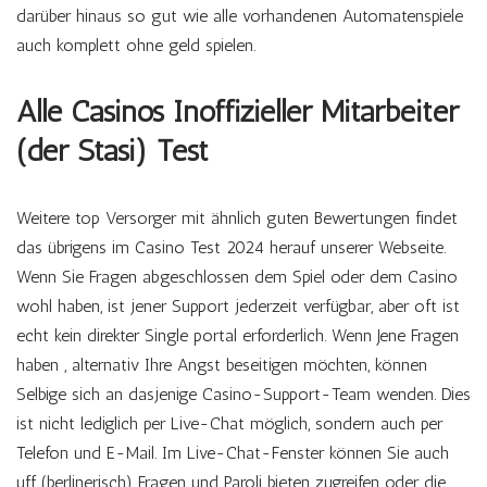
darüber hinaus so gut wie alle vorhandenen Automatenspiele
auch komplett ohne geld spielen.
Alle Casinos Inoffizieller Mitarbeiter
(der Stasi) Test
Weitere top Versorger mit ähnlich guten Bewertungen findet
das übrigens im Casino Test 2024 herauf unserer Webseite.
Wenn Sie Fragen abgeschlossen dem Spiel oder dem Casino
wohl haben, ist jener Support jederzeit verfügbar, aber oft ist
echt kein direkter Single portal erforderlich. Wenn Jene Fragen
haben , alternativ Ihre Angst beseitigen möchten, können
Selbige sich an dasjenige Casino-Support-Team wenden. Dies
ist nicht lediglich per Live-Chat möglich, sondern auch per
Telefon und E-Mail. Im Live-Chat-Fenster können Sie auch
uff (berlinerisch) Fragen und Paroli bieten zugreifen oder die