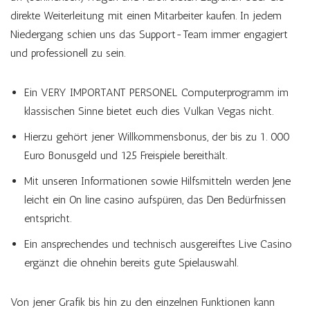
direkte Weiterleitung mit einen Mitarbeiter kaufen. In jedem
Niedergang schien uns das Support-Team immer engagiert
und professionell zu sein.
Ein VERY IMPORTANT PERSONEL Computerprogramm im
klassischen Sinne bietet euch dies Vulkan Vegas nicht.
Hierzu gehört jener Willkommensbonus, der bis zu 1. 000
Euro Bonusgeld und 125 Freispiele bereithält.
Mit unseren Informationen sowie Hilfsmitteln werden Jene
leicht ein On line casino aufspüren, das Den Bedürfnissen
entspricht.
Ein ansprechendes und technisch ausgereiftes Live Casino
ergänzt die ohnehin bereits gute Spielauswahl.
Von jener Grafik bis hin zu den einzelnen Funktionen kann