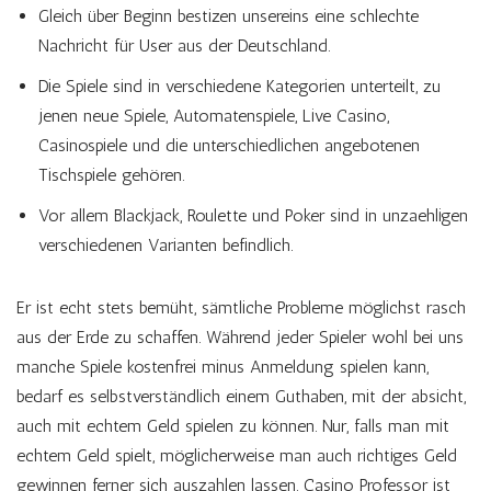
Gleich über Beginn bestizen unsereins eine schlechte
Nachricht für User aus der Deutschland.
Die Spiele sind in verschiedene Kategorien unterteilt, zu
jenen neue Spiele, Automatenspiele, Live Casino,
Casinospiele und die unterschiedlichen angebotenen
Tischspiele gehören.
Vor allem Blackjack, Roulette und Poker sind in unzaehligen
verschiedenen Varianten befindlich.
Er ist echt stets bemüht, sämtliche Probleme möglichst rasch
aus der Erde zu schaffen. Während jeder Spieler wohl bei uns
manche Spiele kostenfrei minus Anmeldung spielen kann,
bedarf es selbstverständlich einem Guthaben, mit der absicht,
auch mit echtem Geld spielen zu können. Nur, falls man mit
echtem Geld spielt, möglicherweise man auch richtiges Geld
gewinnen ferner sich auszahlen lassen. Casino Professor ist