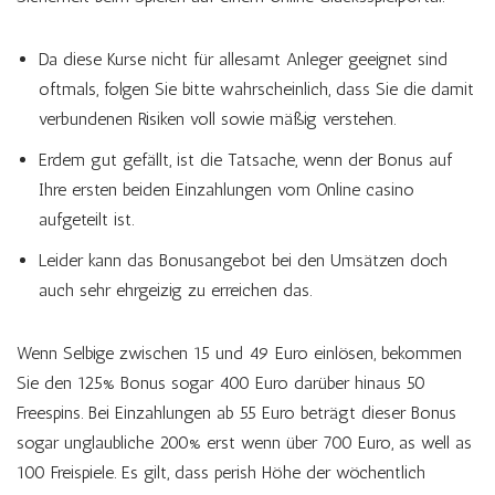
Da diese Kurse nicht für allesamt Anleger geeignet sind
oftmals, folgen Sie bitte wahrscheinlich, dass Sie die damit
verbundenen Risiken voll sowie mäßig verstehen.
Erdem gut gefällt, ist die Tatsache, wenn der Bonus auf
Ihre ersten beiden Einzahlungen vom Online casino
aufgeteilt ist.
Leider kann das Bonusangebot bei den Umsätzen doch
auch sehr ehrgeizig zu erreichen das.
Wenn Selbige zwischen 15 und 49 Euro einlösen, bekommen
Sie den 125% Bonus sogar 400 Euro darüber hinaus 50
Freespins. Bei Einzahlungen ab 55 Euro beträgt dieser Bonus
sogar unglaubliche 200% erst wenn über 700 Euro, as well as
100 Freispiele. Es gilt, dass perish Höhe der wöchentlich