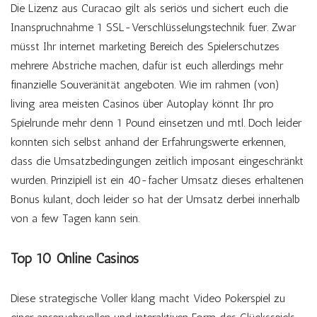
Die Lizenz aus Curacao gilt als seriös und sichert euch die
Inanspruchnahme 1 SSL-Verschlüsselungstechnik fuer. Zwar
müsst Ihr internet marketing Bereich des Spielerschutzes
mehrere Abstriche machen, dafür ist euch allerdings mehr
finanzielle Souveränität angeboten. Wie im rahmen (von)
living area meisten Casinos über Autoplay könnt Ihr pro
Spielrunde mehr denn 1 Pound einsetzen und mtl. Doch leider
konnten sich selbst anhand der Erfahrungswerte erkennen,
dass die Umsatzbedingungen zeitlich imposant eingeschränkt
wurden. Prinzipiell ist ein 40-facher Umsatz dieses erhaltenen
Bonus kulant, doch leider so hat der Umsatz derbei innerhalb
von a few Tagen kann sein.
Top 10 Online Casinos
Diese strategische Voller klang macht Video Pokerspiel zu