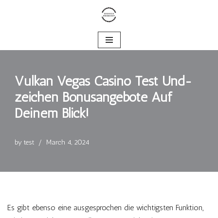
Skip
to
content
Vulkan Vegas Casino Test Und-
zeichen Bonusangebote Auf
Deinem Blick!
by
test
March 4, 2024
Es gibt ebenso eine ausgesprochen die wichtigsten Funktion,