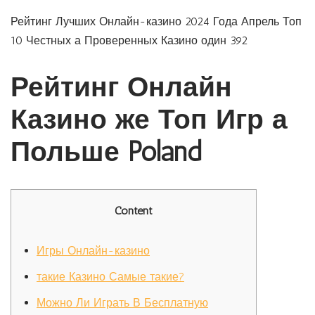
Рейтинг Лучших Онлайн-казино 2024 Года Апрель Топ
10 Честных а Проверенных Казино один 392
Рейтинг Онлайн
Казино же Топ Игр а
Польше Poland
Content
Игры Онлайн-казино
такие Казино Самые такие?
Можно Ли Играть В Бесплатную