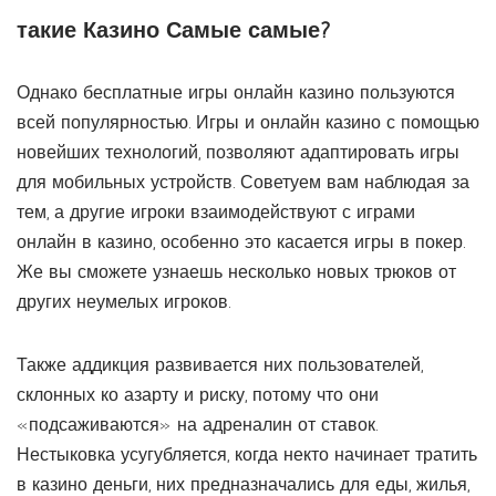
такие Казино Самые самые?
Однако бесплатные игры онлайн казино пользуются
всей популярностью. Игры и онлайн казино с помощью
новейших технологий, позволяют адаптировать игры
для мобильных устройств. Советуем вам наблюдая за
тем, а другие игроки взаимодействуют с играми
онлайн в казино, особенно это касается игры в покер.
Же вы сможете узнаешь несколько новых трюков от
других неумелых игроков.
Также аддикция развивается них пользователей,
склонных ко азарту и риску, потому что они
«подсаживаются» на адреналин от ставок.
Нестыковка усугубляется, когда некто начинает тратить
в казино деньги, них предназначались для еды, жилья,