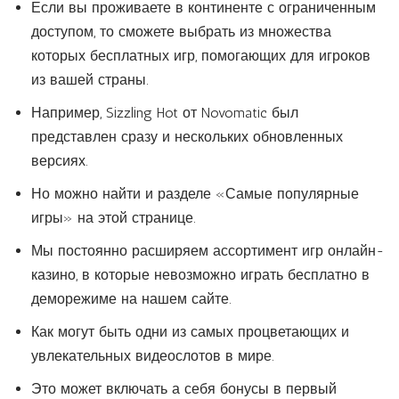
Если вы проживаете в континенте с ограниченным
доступом, то сможете выбрать из множества
которых бесплатных игр, помогающих для игроков
из вашей страны.
Например, Sizzling Hot от Novomatic был
представлен сразу и нескольких обновленных
версиях.
Но можно найти и разделе «Самые популярные
игры» на этой странице.
Мы постоянно расширяем ассортимент игр онлайн-
казино, в которые невозможно играть бесплатно в
деморежиме на нашем сайте.
Как могут быть одни из самых процветающих и
увлекательных видеослотов в мире.
Это может включать а себя бонусы в первый