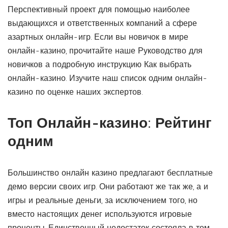
Перспективный проект для помощью наиболее
выдающихся и ответственных компаний а сфере
азартных онлайн-игр. Если вы новичок в мире
онлайн-казино, прочитайте наше Руководство для
новичков а подробную инструкцию Как выбрать
онлайн-казино. Изучите наш список одним онлайн-
казино по оценке наших экспертов.
Топ Онлайн-казино: Рейтинг
одним
Большинство онлайн казино предлагают бесплатные
демо версии своих игр. Они работают же так же, а и
игры и реальные деньги, за исключением того, но
вместо настоящих денег используются игровые
проценты. Единственный недостаток состояла в том,