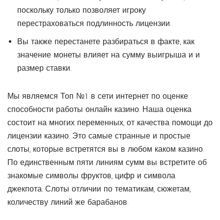
поскольку только позволяет игроку
перестраховаться подлинность лицензии.
Вы также перестанете разбираться в факте, как
значение монеты влияет на сумму выигрыша и и
размер ставки.
Мы являемся Топ №1 в сети интернет по оценке
способности работы онлайн казино. Наша оценка
состоит на многих переменных, от качества помощи до
лицензии казино. Это самые странные и простые
слоты, которые встретятся вы в любом каком казино.
По единственным пяти линиям сумм вы встретите об
знакомые символы фруктов, цифр и символа
джекпота. Слоты отличии по тематикам, сюжетам,
количеству линий же барабанов.