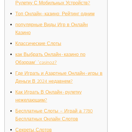
Рулетку С Мобильных Устройств?
Топ Онлайн-казино: Рейтинг одним
популярные Виды Игр в Онлайн
Казино
Классические Слоты
как Выбрать Онлайн-казино по
Обзорам” “casinoz?
Где Играть и Азартные Онлайн-игры в
Деньги В 2024 недавнем?
Как Играть В Онлайн-рулетку
нежелающим?
Бесплатные Слоты – Играй а 7780
Бесплатных Онлайн Слотов
Секреты Слотов