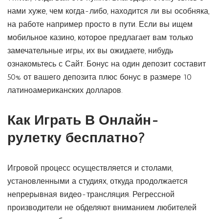
нами хуже, чем когда-либо, находится ли вы особняка,
на работе например просто в пути. Если вы ищем
мобильное казино, которое предлагает вам только
замечательные игры, их вы ожидаете, нибудь
ознакомьтесь с Сайт. Бонус на один депозит составит
50% от вашего депозита плюс бонус в размере 10
латиноамериканских долларов.
Как Играть В Онлайн-
рулетку бесплатно?
Игровой процесс осуществляется и столами,
установленными а студиях, откуда продолжается
непрерывная видео-трансляция. Регрессной
производители не обделяют вниманием любителей