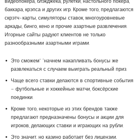
видеопокера, блэкджека, рулетки, настольного покера,
баккара, крэпса и других игр. Кроме того, предлагаются
скрэтч-карты, симуляторы ставок, многоуровневые
аркады, бинго, кено и прочие азартные развлечения.
Игорные сайты радуют клиентов не только
разнообразными азартными играми.
Это сможем” “начнем накапливать бонусы же
развлекаться с случаем выиграть реальный приз.
Чаще всего ставки делаются в спортивные события
– футбольные и хоккейные матчи, боксёрские
поединки.
Кроме того, некоторые из этих брендов также
предлагают предназначены бонусы и акции для
игроков, делающих ставки и играющих на рубли.
Это значит, но казино работает без лицензии,