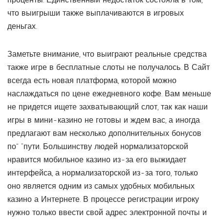
что выигрыши также выплачиваются в игровых
деньгах.
Заметьте внимание, что выиграют реальные средства
также игре в бесплатные слоты не получалось. В Сайт
всегда есть новая платформа, которой можно
наслаждаться по цене ежедневного кофе. Вам меньше
не придется ищете захватывающий слот, так как наши
игры в мини-казино не готовы и ждем вас, а иногда
предлагают вам несколько дополнительных бонусов
по” “пути. Большинству людей нормализаторской
нравится мобильное казино из-за его выжидает
интерфейса, а нормализаторской из-за того, только
оно является одним из самых удобных мобильных
казино а Интернете. В процессе регистрации игроку
нужно только ввести свой адрес электронной почты и