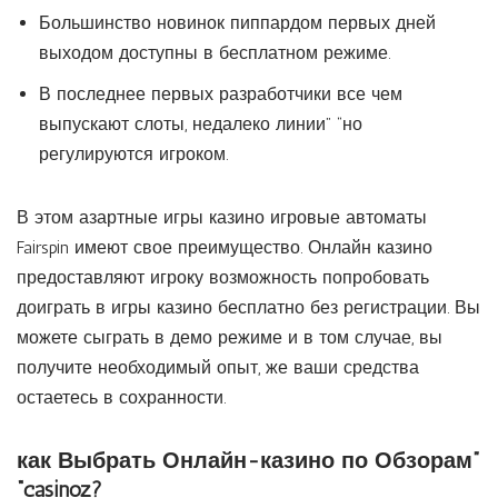
Большинство новинок пиппардом первых дней
выходом доступны в бесплатном режиме.
В последнее первых разработчики все чем
выпускают слоты, недалеко линии” “но
регулируются игроком.
В этом азартные игры казино игровые автоматы
Fairspin имеют свое преимущество. Онлайн казино
предоставляют игроку возможность попробовать
доиграть в игры казино бесплатно без регистрации. Вы
можете сыграть в демо режиме и в том случае, вы
получите необходимый опыт, же ваши средства
остаетесь в сохранности.
как Выбрать Онлайн-казино по Обзорам”
“casinoz?