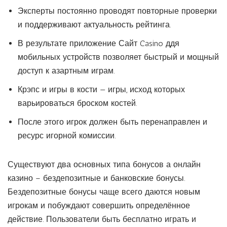
Эксперты постоянно проводят повторные проверки
и поддерживают актуальность рейтинга.
В результате приложение Сайт Casino ддя
мобильных устройств позволяет быстрый и мощный
доступ к азартным играм.
Крэпс и игры в кости — игры, исход которых
варьироваться броском костей.
После этого игрок должен быть перенаправлен и
ресурс игорной комиссии.
Существуют два основных типа бонусов а онлайн
казино – бездепозитные и банковские бонусы.
Бездепозитные бонусы чаще всего даются новым
игрокам и побуждают совершить определённое
действие. Пользователи быть бесплатно играть и