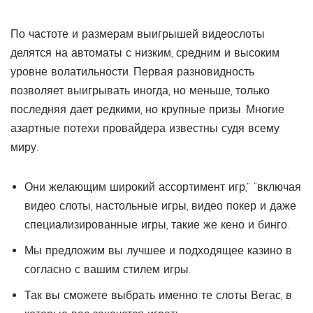
По частоте и размерам выигрышей видеослоты
делятся на автоматы с низким, средним и высоким
уровне волатильности. Первая разновидность
позволяет выигрывать иногда, но меньше, только
последняя дает редкими, но крупные призы. Многие
азартные потехи провайдера известны судя всему
миру.
Они желающим широкий ассортимент игр,” “включая
видео слоты, настольные игры, видео покер и даже
специализированные игры, такие же кено и бинго.
Мы предложим вы лучшее и подходящее казино в
согласно с вашим стилем игры.
Так вы сможете выбрать именно те слоты Вегас, в